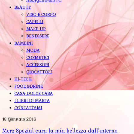
BEAUTY
VISO E CORPO
CAPELLI
MAKE-UP
BENESSERE
BAMBINI
MODA
COSMETICI
ACCESSORI
GIOCATTOLI
HI-TECH
FOOD&DRINK
CASA DOLCE CASA
I LIBRI DI MARTA
CONTATTAMI
18 Gennaio 2016
Merz Spezial cura la mia bellezza dall’interno