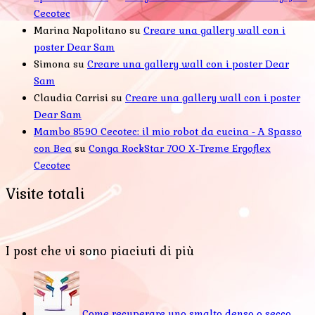
Cecotec
Marina Napolitano
su
Creare una gallery wall con i
poster Dear Sam
Simona
su
Creare una gallery wall con i poster Dear
Sam
Claudia Carrisi
su
Creare una gallery wall con i poster
Dear Sam
Mambo 8590 Cecotec: il mio robot da cucina - A Spasso
con Bea
su
Conga RockStar 700 X-Treme Ergoflex
Cecotec
Visite totali
I post che vi sono piaciuti di più
Come recuperare uno smalto denso o secco