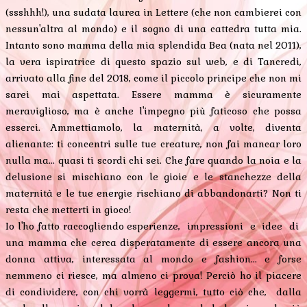
(ssshhh!), una sudata laurea in Lettere (che non cambierei con
nessun'altra al mondo) e il sogno di una cattedra tutta mia.
Intanto sono mamma della mia splendida Bea (nata nel 2011),
la vera ispiratrice di questo spazio sul web, e di Tancredi,
arrivato alla fine del 2018, come il piccolo principe che non mi
sarei mai aspettata. Essere mamma è sicuramente
meraviglioso, ma è anche l'impegno più faticoso che possa
esserci. Ammettiamolo, la maternità, a volte, diventa
alienante: ti concentri sulle tue creature, non fai mancar loro
nulla ma... quasi ti scordi chi sei. Che fare quando la noia e la
delusione si mischiano con le gioie e le stanchezze della
maternità e le tue energie rischiano di abbandonarti? Non ti
resta che metterti in gioco!
Io l'ho fatto raccogliendo esperienze, impressioni e idee di
una mamma che cerca disperatamente di essere ancora una
donna attiva, interessata al mondo e fashion... e forse
nemmeno ci riesce, ma almeno ci prova! Perciò ho il piacere
di condividere, con chi vorrà leggermi, tutto ciò che, dalla