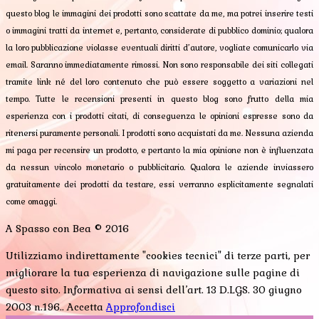
questo blog le immagini dei prodotti sono scattate da me, ma potrei inserire testi
o immagini tratti da internet e, pertanto, considerate di pubblico dominio; qualora
la loro pubblicazione violasse eventuali diritti d’autore, vogliate comunicarlo via
email. Saranno immediatamente rimossi. Non sono responsabile dei siti collegati
tramite link né del loro contenuto che può essere soggetto a variazioni nel
tempo. Tutte le recensioni presenti in questo blog sono frutto della mia
esperienza con i prodotti citati, di conseguenza le opinioni espresse sono da
ritenersi puramente personali. I prodotti sono acquistati da me. Nessuna azienda
mi paga per recensire un prodotto, e pertanto la mia opinione non è influenzata
da nessun vincolo monetario o pubblicitario. Qualora le aziende inviassero
gratuitamente dei prodotti da testare, essi verranno esplicitamente segnalati
come omaggi.
A Spasso con Bea © 2016
Utilizziamo indirettamente "cookies tecnici" di terze parti, per
migliorare la tua esperienza di navigazione sulle pagine di
questo sito. Informativa ai sensi dell’art. 13 D.LGS. 30 giugno
2003 n.196..
Accetta
Approfondisci