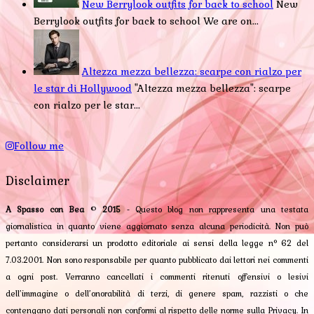
New Berrylook outfits for back to school
New
Berrylook outfits for back to school We are on...
Altezza mezza bellezza: scarpe con rialzo per
le star di Hollywood
"Altezza mezza bellezza": scarpe
con rialzo per le star...
Follow me
Disclaimer
A Spasso con Bea
©
2015
- Questo blog non rappresenta una testata
giornalistica in quanto viene aggiornato senza alcuna periodicità. Non può
pertanto considerarsi un prodotto editoriale ai sensi della legge n° 62 del
7.03.2001. Non sono responsabile per quanto pubblicato dai lettori nei commenti
a ogni post. Verranno cancellati i commenti ritenuti offensivi o lesivi
dell’immagine o dell’onorabilità di terzi, di genere spam, razzisti o che
contengano dati personali non conformi al rispetto delle norme sulla Privacy. In