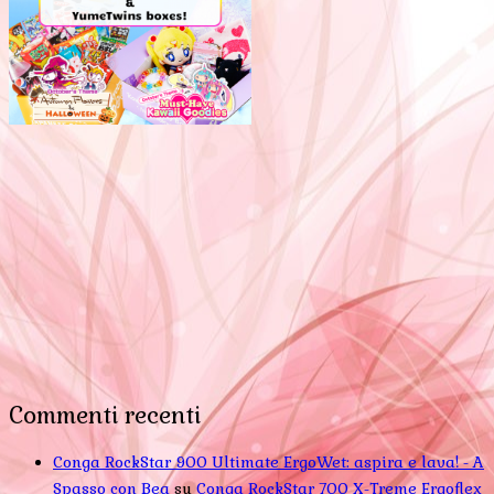
Commenti recenti
Conga RockStar 900 Ultimate ErgoWet: aspira e lava! - A
Spasso con Bea
su
Conga RockStar 700 X-Treme Ergoflex