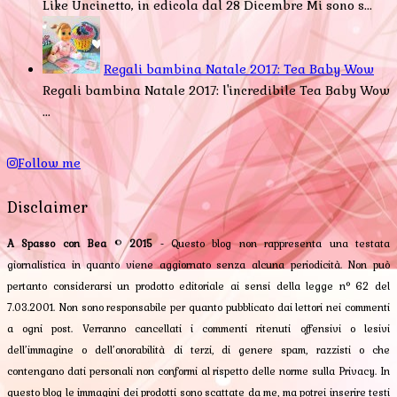
Like Uncinetto, in edicola dal 28 Dicembre Mi sono s...
Regali bambina Natale 2017: Tea Baby Wow
Regali bambina Natale 2017: l'incredibile Tea Baby Wow
...
Follow me
Disclaimer
A Spasso con Bea
©
2015
- Questo blog non rappresenta una testata
giornalistica in quanto viene aggiornato senza alcuna periodicità. Non può
pertanto considerarsi un prodotto editoriale ai sensi della legge n° 62 del
7.03.2001. Non sono responsabile per quanto pubblicato dai lettori nei commenti
a ogni post. Verranno cancellati i commenti ritenuti offensivi o lesivi
dell’immagine o dell’onorabilità di terzi, di genere spam, razzisti o che
contengano dati personali non conformi al rispetto delle norme sulla Privacy. In
questo blog le immagini dei prodotti sono scattate da me, ma potrei inserire testi