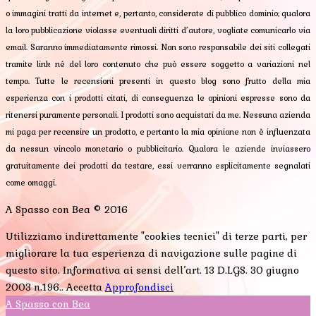
o immagini tratti da internet e, pertanto, considerate di pubblico dominio; qualora
la loro pubblicazione violasse eventuali diritti d’autore, vogliate comunicarlo via
email. Saranno immediatamente rimossi. Non sono responsabile dei siti collegati
tramite link né del loro contenuto che può essere soggetto a variazioni nel
tempo. Tutte le recensioni presenti in questo blog sono frutto della mia
esperienza con i prodotti citati, di conseguenza le opinioni espresse sono da
ritenersi puramente personali. I prodotti sono acquistati da me. Nessuna azienda
mi paga per recensire un prodotto, e pertanto la mia opinione non è influenzata
da nessun vincolo monetario o pubblicitario. Qualora le aziende inviassero
gratuitamente dei prodotti da testare, essi verranno esplicitamente segnalati
come omaggi.
A Spasso con Bea © 2016
Utilizziamo indirettamente "cookies tecnici" di terze parti, per
migliorare la tua esperienza di navigazione sulle pagine di
questo sito. Informativa ai sensi dell’art. 13 D.LGS. 30 giugno
2003 n.196..
Accetta
Approfondisci
A Spasso con Bea