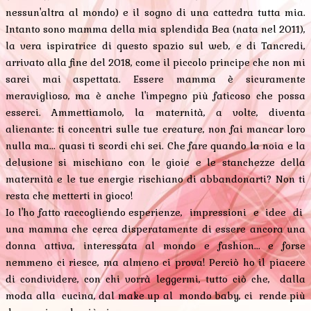
nessun'altra al mondo) e il sogno di una cattedra tutta mia.
Intanto sono mamma della mia splendida Bea (nata nel 2011),
la vera ispiratrice di questo spazio sul web, e di Tancredi,
arrivato alla fine del 2018, come il piccolo principe che non mi
sarei mai aspettata. Essere mamma è sicuramente
meraviglioso, ma è anche l'impegno più faticoso che possa
esserci. Ammettiamolo, la maternità, a volte, diventa
alienante: ti concentri sulle tue creature, non fai mancar loro
nulla ma... quasi ti scordi chi sei. Che fare quando la noia e la
delusione si mischiano con le gioie e le stanchezze della
maternità e le tue energie rischiano di abbandonarti? Non ti
resta che metterti in gioco!
Io l'ho fatto raccogliendo esperienze, impressioni e idee di
una mamma che cerca disperatamente di essere ancora una
donna attiva, interessata al mondo e fashion... e forse
nemmeno ci riesce, ma almeno ci prova! Perciò ho il piacere
di condividere, con chi vorrà leggermi, tutto ciò che, dalla
moda alla cucina, dal make up al mondo baby, ci rende più