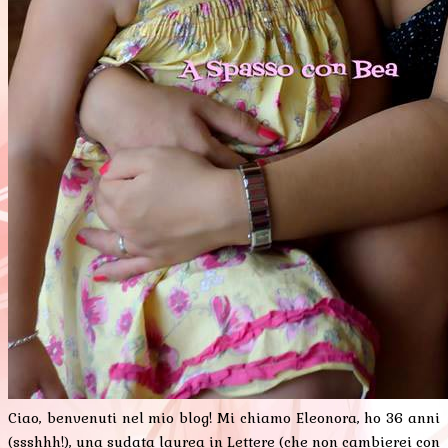
Ciao, benvenuti nel mio blog! Mi chiamo Eleonora, ho 36 anni
(ssshhh!), una sudata laurea in Lettere (che non cambierei con