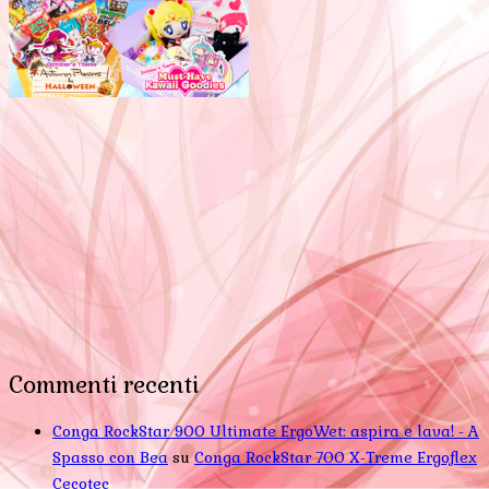
Commenti recenti
Conga RockStar 900 Ultimate ErgoWet: aspira e lava! - A
Spasso con Bea
su
Conga RockStar 700 X-Treme Ergoflex
Cecotec