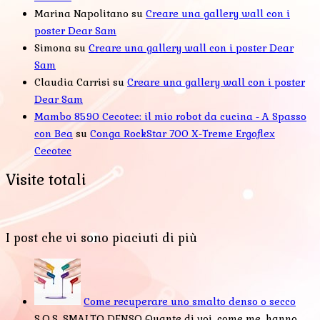
Marina Napolitano
su
Creare una gallery wall con i
poster Dear Sam
Simona
su
Creare una gallery wall con i poster Dear
Sam
Claudia Carrisi
su
Creare una gallery wall con i poster
Dear Sam
Mambo 8590 Cecotec: il mio robot da cucina - A Spasso
con Bea
su
Conga RockStar 700 X-Treme Ergoflex
Cecotec
Visite totali
I post che vi sono piaciuti di più
Come recuperare uno smalto denso o secco
S.O.S. SMALTO DENSO Quante di voi, come me, hanno