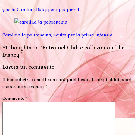
Giochi Carotina Baby per i più piccoli
Carolina la poltroncina, novità per la prima infanzia
31 thoughts on “Entra nel Club e colleziona i libri
Disney!”
Lascia un commento
Il tuo indirizzo email non sarà pubblicato.
I campi obbligatori
sono contrassegnati
*
Commento
*