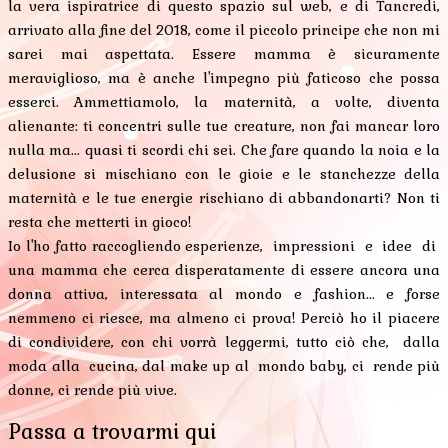
la vera ispiratrice di questo spazio sul web, e di Tancredi,
arrivato alla fine del 2018, come il piccolo principe che non mi
sarei mai aspettata. Essere mamma è sicuramente
meraviglioso, ma è anche l'impegno più faticoso che possa
esserci. Ammettiamolo, la maternità, a volte, diventa
alienante: ti concentri sulle tue creature, non fai mancar loro
nulla ma... quasi ti scordi chi sei. Che fare quando la noia e la
delusione si mischiano con le gioie e le stanchezze della
maternità e le tue energie rischiano di abbandonarti? Non ti
resta che metterti in gioco!
Io l'ho fatto raccogliendo esperienze, impressioni e idee di
una mamma che cerca disperatamente di essere ancora una
donna attiva, interessata al mondo e fashion... e forse
nemmeno ci riesce, ma almeno ci prova! Perciò ho il piacere
di condividere, con chi vorrà leggermi, tutto ciò che, dalla
moda alla cucina, dal make up al mondo baby, ci rende più
donne, ci rende più vive.
Passa a trovarmi qui