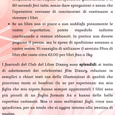
60 secondi feci tutto, senza dare spiegazioni e senza che
l'operatrice cercasse di convincermi di continuare a
ricevere i libri.
Se un libro non vi piace o non soddisfa pienamente le
vostre aspettative, potete rispedirlo indietro
continuando a restare abbonati. In pratica non dovete
pagarne il prezzo, ma le spese di spedizione saranno a
carico vostro. Vi consiglio di utilizzare il servizio Plico di
libri che costa circa €2,00 per libri fino a 2kg.
I fascicoli del Club del Libro Disney sono
splendidi
: si tratta
di adattamenti dei celeberrimi film Disney, riduzioni in
semplici e chiari testi con delle illustrazioni di qualità che
piacciono tanto ai bambini (lo so per esperienza: sia mia
figlia che mio nipote hanno sempre apprezzato!). I libri sono
più piccoli di un foglio formato A4 e hanno delle belle
copertine cartonate. Non ci sono moltissimi fogli, circa una
quindicina, per un totale che si aggira intorno alla trentina di
pagine.