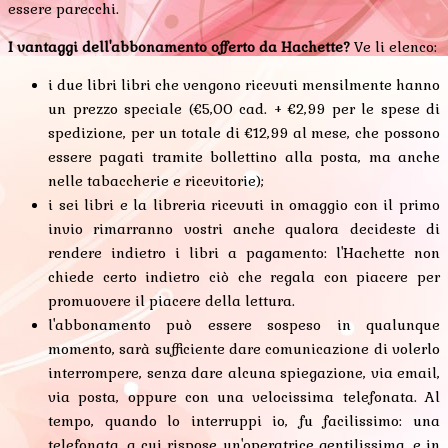
essere parecchi.
I vantaggi dell'abbonamento offerto da Hachette?
Ve li elenco:
i due libri libri che vengono ricevuti mensilmente hanno
un prezzo speciale (€5,00 cad. + €2,99 per le spese di
spedizione, per un totale di €12,99 al mese, che possono
essere pagati tramite bollettino alla posta, ma anche
nelle tabaccherie e ricevitorie);
i sei libri e la libreria ricevuti in omaggio con il primo
invio rimarranno vostri anche qualora decideste di
rendere indietro i libri a pagamento: l'Hachette non
chiede certo indietro ciò che regala con piacere per
promuovere il piacere della lettura.
l'abbonamento può essere sospeso in qualunque
momento, sarà sufficiente dare comunicazione di volerlo
interrompere, senza dare alcuna spiegazione, via email,
via posta, oppure con una velocissima telefonata. Al
tempo, quando lo interruppi io, fu facilissimo: una
telefonata, a cui rispose un'operatrice gentilissima, e in