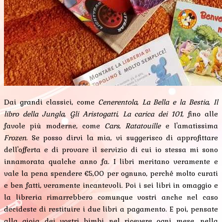
Dai grandi classici, come
Cenerentola
,
La Bella e la Bestia
,
Il
libro della Jungla
,
Gli Aristogatti
,
La carica dei 101
, fino alle
favole più moderne, come
Cars
,
Ratatouille
e l'amatissima
Frozen
. Se posso dirvi la mia, vi suggerisco di approfittare
dell'offerta e di provare il servizio di cui io stessa mi sono
innamorata qualche anno fa. I libri meritano veramente e
vale la pena spendere €5,00 per ognuno, perché molto curati
e ben fatti, veramente incantevoli. Poi i sei libri in omaggio e
la libreria rimarrebbero comunque vostri anche nel caso
decideste di restituire i due libri a pagamento. E poi, pensate
alla gioia dei vostri bimbi nel ricevere ogni mese, nella