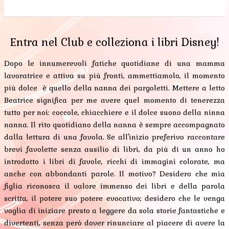
0
0
0
0
0
Entra nel Club e colleziona i libri Disney!
Dopo le innumerevoli fatiche quotidiane di una mamma
lavoratrice e attiva su più fronti, ammettiamolo, il momento
più dolce è quello della nanna dei pargoletti. Mettere a letto
Beatrice significa per me avere quel momento di tenerezza
tutto per noi: coccole, chiacchiere e il dolce suono della ninna
nanna. Il rito quotidiano della nanna è sempre accompagnato
dalla lettura di una favola. Se all'inizio preferivo raccontare
brevi favolette senza ausilio di libri, da più di un anno ho
introdotto i libri di favole, ricchi di immagini colorate, ma
anche con abbondanti parole. Il motivo? Desidero che mia
figlia riconosca il valore immenso dei libri e della parola
scritta, il potere suo potere evocativo; desidero che le venga
voglia di iniziare presto a leggere da sola storie fantastiche e
divertenti, senza però dover rinunciare al piacere di avere la