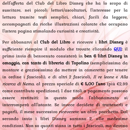
dell'offerta del Club del Libro Disney che ha lo scopo di
suscitare, nei piccoli lettori/ascoltatori, l'interesse per la
lettura tramite testi semplici, chiari, facili da leggere,
accompagnati da ricche illustrazioni colorate che occupano
l'intera pagina stimolando curiosità e creatività.
Per abbonarvi al
Club del Libro
e ricevere i
libri Disney
è
sufficiente riempire il modulo che trovate cliccando
QUI
:
il
primo invio di benvenuto consisterà in
ben 6 libri Disney in
omaggio, con tanto di libreria di Topolino
(semplicissima da
montare e graziosissima da mettere in cameretta per tenere
in ordine i fascicoli), e di altri 2 fascicoli,
Il re leone
e
Alla
ricerca di Nemo
, al prezzo speciale di
€ 5,00 l'uno
(più €2,99
come contributo spedizione). I due titoli a pagamento possono
essere restituiti: in questo modo l'abbonamento si
interromperà all'istante. Se invece decidete di trattenerli e
pagarli, il mese successivo riceverete un altro pacchetto. Dal
secondo invio i libri Disney saranno 2, alle medesime
condizioni. Non so quanti siano in tutto i fascicoli, ma devono