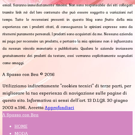
email. Saranno immediatamente rimossi. Non sono responsabile dei siti collegati
tramite link né del loro contenuto che può essere soggetto a variazioni nel
tempo. Tutte le recensioni presenti in questo blog sono frutto della mia
esperienza con i prodotti citati, di conseguenza le opinioni espresse sono da
ritenersi puramente personali. I prodotti sono acquistati da me. Nessuna azienda
mi paga per recensire un prodotto, e pertanto la mia opinione non è influenzata
da nessun vincolo monetario o pubblicitario. Qualora le aziende inviassero
gratuitamente dei prodotti da testare, essi verranno esplicitamente segnalati
come omaggi.
A Spasso con Bea © 2016
Utilizziamo indirettamente "cookies tecnici" di terze parti, per
migliorare la tua esperienza di navigazione sulle pagine di
questo sito. Informativa ai sensi dell’art. 13 D.LGS. 30 giugno
2003 n.196..
Accetta
Approfondisci
A Spasso con Bea
HOME
MODA