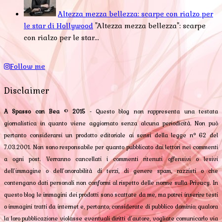
Altezza mezza bellezza: scarpe con rialzo per
le star di Hollywood
"Altezza mezza bellezza": scarpe
con rialzo per le star...
Follow me
Disclaimer
A Spasso con Bea
©
2015
- Questo blog non rappresenta una testata
giornalistica in quanto viene aggiornato senza alcuna periodicità. Non può
pertanto considerarsi un prodotto editoriale ai sensi della legge n° 62 del
7.03.2001. Non sono responsabile per quanto pubblicato dai lettori nei commenti
a ogni post. Verranno cancellati i commenti ritenuti offensivi o lesivi
dell’immagine o dell’onorabilità di terzi, di genere spam, razzisti o che
contengano dati personali non conformi al rispetto delle norme sulla Privacy. In
questo blog le immagini dei prodotti sono scattate da me, ma potrei inserire testi
o immagini tratti da internet e, pertanto, considerate di pubblico dominio; qualora
la loro pubblicazione violasse eventuali diritti d’autore, vogliate comunicarlo via