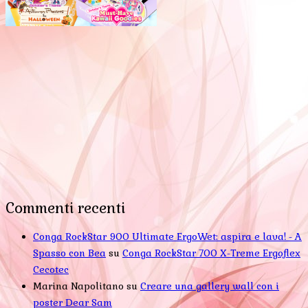
Commenti recenti
Conga RockStar 900 Ultimate ErgoWet: aspira e lava! - A
Spasso con Bea
su
Conga RockStar 700 X-Treme Ergoflex
Cecotec
Marina Napolitano
su
Creare una gallery wall con i
poster Dear Sam