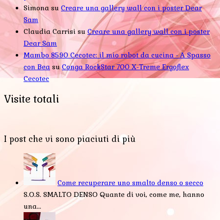
Simona
su
Creare una gallery wall con i poster Dear
Sam
Claudia Carrisi
su
Creare una gallery wall con i poster
Dear Sam
Mambo 8590 Cecotec: il mio robot da cucina - A Spasso
con Bea
su
Conga RockStar 700 X-Treme Ergoflex
Cecotec
Visite totali
I post che vi sono piaciuti di più
Come recuperare uno smalto denso o secco
S.O.S. SMALTO DENSO Quante di voi, come me, hanno
una...