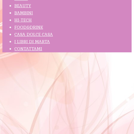
BEAUTY
BAMBINI
HI-TECH
FOOD&DRINK
CASA DOLCE CASA
I LIBRI DI MARTA
CONTATTAMI