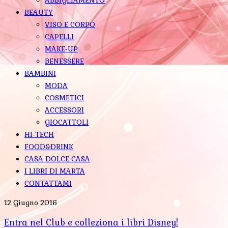
BEAUTY
VISO E CORPO
CAPELLI
MAKE-UP
BENESSERE
BAMBINI
MODA
COSMETICI
ACCESSORI
GIOCATTOLI
HI-TECH
FOOD&DRINK
CASA DOLCE CASA
I LIBRI DI MARTA
CONTATTAMI
12 Giugno 2016
Entra nel Club e colleziona i libri Disney!