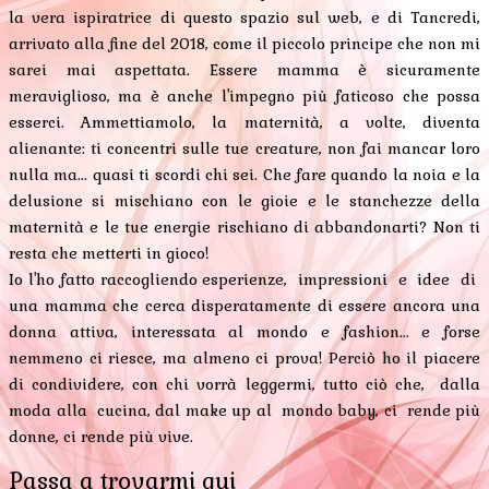
la vera ispiratrice di questo spazio sul web, e di Tancredi,
arrivato alla fine del 2018, come il piccolo principe che non mi
sarei mai aspettata. Essere mamma è sicuramente
meraviglioso, ma è anche l'impegno più faticoso che possa
esserci. Ammettiamolo, la maternità, a volte, diventa
alienante: ti concentri sulle tue creature, non fai mancar loro
nulla ma... quasi ti scordi chi sei. Che fare quando la noia e la
delusione si mischiano con le gioie e le stanchezze della
maternità e le tue energie rischiano di abbandonarti? Non ti
resta che metterti in gioco!
Io l'ho fatto raccogliendo esperienze, impressioni e idee di
una mamma che cerca disperatamente di essere ancora una
donna attiva, interessata al mondo e fashion... e forse
nemmeno ci riesce, ma almeno ci prova! Perciò ho il piacere
di condividere, con chi vorrà leggermi, tutto ciò che, dalla
moda alla cucina, dal make up al mondo baby, ci rende più
donne, ci rende più vive.
Passa a trovarmi qui