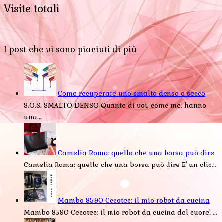
Visite totali
I post che vi sono piaciuti di più
Come recuperare uno smalto denso o secco
S.O.S. SMALTO DENSO Quante di voi, come me, hanno
una...
Camelia Roma: quello che una borsa può dire
Camelia Roma: quello che una borsa può dire E' un clic...
Mambo 8590 Cecotec: il mio robot da cucina
Mambo 8590 Cecotec: il mio robot da cucina del cuore! ...