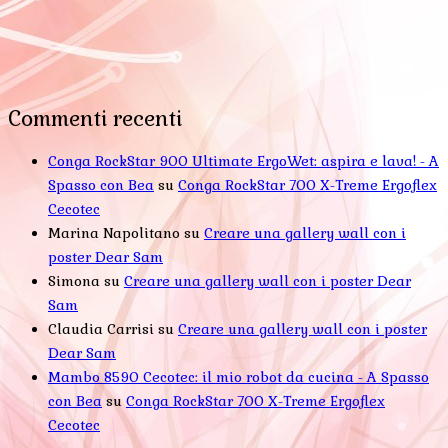
Commenti recenti
Conga RockStar 900 Ultimate ErgoWet: aspira e lava! - A
Spasso con Bea
su
Conga RockStar 700 X-Treme Ergoflex
Cecotec
Marina Napolitano
su
Creare una gallery wall con i
poster Dear Sam
Simona
su
Creare una gallery wall con i poster Dear
Sam
Claudia Carrisi
su
Creare una gallery wall con i poster
Dear Sam
Mambo 8590 Cecotec: il mio robot da cucina - A Spasso
con Bea
su
Conga RockStar 700 X-Treme Ergoflex
Cecotec