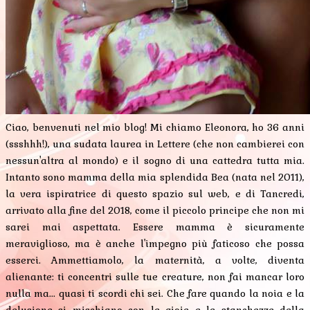
Ciao, benvenuti nel mio blog! Mi chiamo Eleonora, ho 36 anni
(ssshhh!), una sudata laurea in Lettere (che non cambierei con
nessun'altra al mondo) e il sogno di una cattedra tutta mia.
Intanto sono mamma della mia splendida Bea (nata nel 2011),
la vera ispiratrice di questo spazio sul web, e di Tancredi,
arrivato alla fine del 2018, come il piccolo principe che non mi
sarei mai aspettata. Essere mamma è sicuramente
meraviglioso, ma è anche l'impegno più faticoso che possa
esserci. Ammettiamolo, la maternità, a volte, diventa
alienante: ti concentri sulle tue creature, non fai mancar loro
nulla ma... quasi ti scordi chi sei. Che fare quando la noia e la