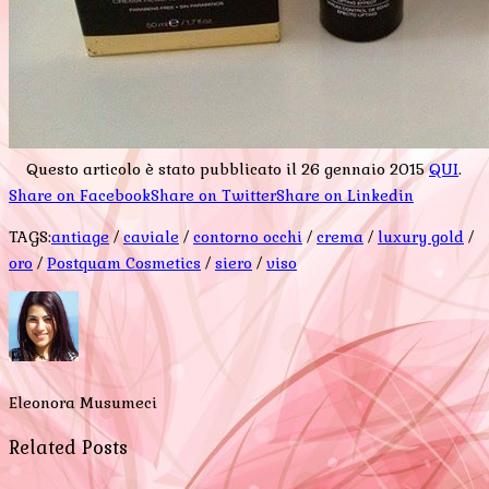
Questo articolo è stato pubblicato il 26 gennaio 2015
QUI
.
Share on Facebook
Share on Twitter
Share on Linkedin
TAGS:
antiage
/
caviale
/
contorno occhi
/
crema
/
luxury gold
/
oro
/
Postquam Cosmetics
/
siero
/
viso
Eleonora Musumeci
Related Posts