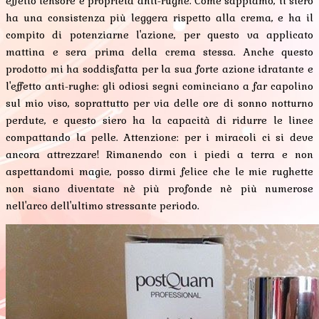
effetto tensore e proprietà anti-rughe. Come sappiamo, il siero
ha una consistenza più leggera rispetto alla crema, e ha il
compito di potenziarne l'azione, per questo va applicato
mattina e sera prima della crema stessa. Anche questo
prodotto mi ha soddisfatta per la sua forte azione idratante e
l'effetto anti-rughe: gli odiosi segni cominciano a far capolino
sul mio viso, soprattutto per via delle ore di sonno notturno
perdute, e questo siero ha la capacità di ridurre le linee
compattando la pelle. Attenzione: per i miracoli ci si deve
ancora attrezzare! Rimanendo con i piedi a terra e non
aspettandomi magie, posso dirmi felice che le mie rughette
non siano diventate nè più profonde nè più numerose
nell'arco dell'ultimo stressante periodo.