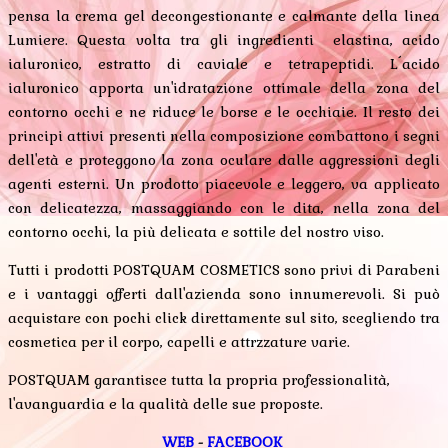
pensa la crema gel decongestionante e calmante della linea
Lumiere. Questa volta tra gli ingredienti elastina, acido
ialuronico, estratto di caviale e tetrapeptidi. L´acido
ialuronico apporta un'idratazione ottimale della zona del
contorno occhi e ne riduce le borse e le occhiaie. Il resto dei
principi attivi presenti nella composizione combattono i segni
dell'età e proteggono la zona oculare dalle aggressioni degli
agenti esterni. Un prodotto piacevole e leggero, va applicato
con delicatezza, massaggiando con le dita, nella zona del
contorno occhi, la più delicata e sottile del nostro viso.
Tutti i prodotti POSTQUAM COSMETICS sono privi di Parabeni
e i vantaggi offerti dall'azienda sono innumerevoli. Si può
acquistare con pochi click direttamente sul sito, scegliendo tra
cosmetica per il corpo, capelli e attrzzature varie.
POSTQUAM garantisce tutta la propria professionalità,
l'avanguardia e la qualità delle sue proposte.
WEB
-
FACEBOOK