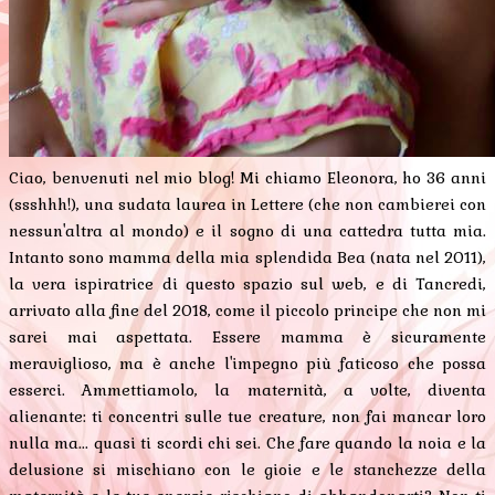
Ciao, benvenuti nel mio blog! Mi chiamo Eleonora, ho 36 anni
(ssshhh!), una sudata laurea in Lettere (che non cambierei con
nessun'altra al mondo) e il sogno di una cattedra tutta mia.
Intanto sono mamma della mia splendida Bea (nata nel 2011),
la vera ispiratrice di questo spazio sul web, e di Tancredi,
arrivato alla fine del 2018, come il piccolo principe che non mi
sarei mai aspettata. Essere mamma è sicuramente
meraviglioso, ma è anche l'impegno più faticoso che possa
esserci. Ammettiamolo, la maternità, a volte, diventa
alienante: ti concentri sulle tue creature, non fai mancar loro
nulla ma... quasi ti scordi chi sei. Che fare quando la noia e la
delusione si mischiano con le gioie e le stanchezze della