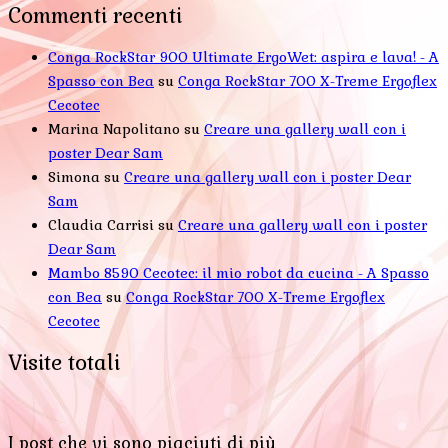
Commenti recenti
Conga RockStar 900 Ultimate ErgoWet: aspira e lava! - A
Spasso con Bea
su
Conga RockStar 700 X-Treme Ergoflex
Cecotec
Marina Napolitano
su
Creare una gallery wall con i
poster Dear Sam
Simona
su
Creare una gallery wall con i poster Dear
Sam
Claudia Carrisi
su
Creare una gallery wall con i poster
Dear Sam
Mambo 8590 Cecotec: il mio robot da cucina - A Spasso
con Bea
su
Conga RockStar 700 X-Treme Ergoflex
Cecotec
Visite totali
I post che vi sono piaciuti di più