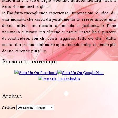
maternità e le tue energie rischiano di abbandonarti? Non ti
resta che metterti in gioco!
Io l'ho fatto raccogliendo esperienze, impressioni e idee di
una mamma che cerca disperatamente di essere ancora una
donna attiva, interessata al mondo e fashion... e forse
nemmeno ci riesce, ma almeno ci prova! Perciò ho il piacere
di condividere, con chi vorrà leggermi, tutto ciò che, dalla
moda alla cucina, dal make up al mondo baby, ci rende più
donne, ci rende più vive.
Passa a trovarmi qui
Archivi
Archivi