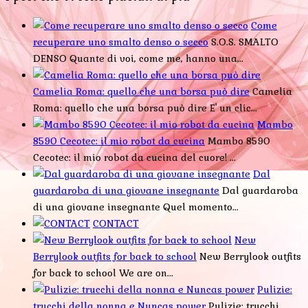
Come
recuperare uno smalto denso o secco
S.O.S. SMALTO
DENSO Quante di voi, come me, hanno una...
Camelia Roma: quello che una borsa può dire
Camelia
Roma: quello che una borsa può dire E' un clic...
Mambo
8590 Cecotec: il mio robot da cucina
Mambo 8590
Cecotec: il mio robot da cucina del cuore! ...
Dal
guardaroba di una giovane insegnante
Dal guardaroba
di una giovane insegnante Quel momento...
CONTACT
New
Berrylook outfits for back to school
New Berrylook outfits
for back to school We are on...
Pulizie:
trucchi della nonna e Nuncas power
Pulizie: trucchi