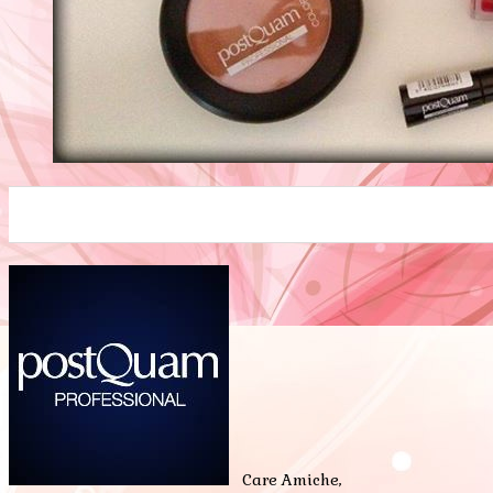
0
0
0
0
0
Care Amiche,