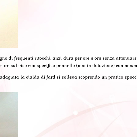
no di frequenti ritocchi, anzi dura per ore e ore senza attenuarsi
care sul viso con specifico pennello (non in dotazione) con movme
è adagiata la cialda di fard si solleva scoprendo un pratico specc