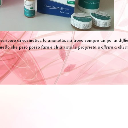
rivere di cosmetici, lo ammetto, mi trovo sempre un po’ in diffic
uello che però posso fare è chiarirne le proprietà e offrire a chi