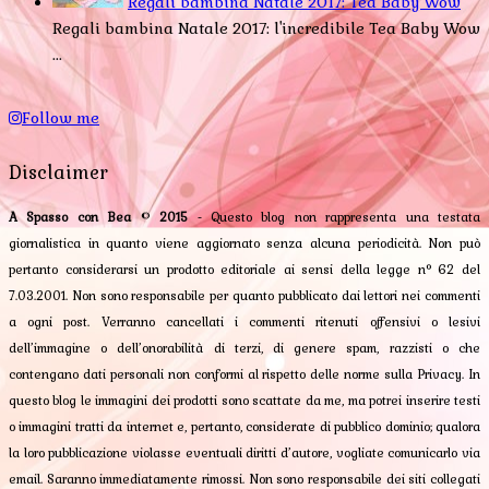
Regali bambina Natale 2017: Tea Baby Wow
Regali bambina Natale 2017: l'incredibile Tea Baby Wow
...
Follow me
Disclaimer
A Spasso con Bea
©
2015
- Questo blog non rappresenta una testata
giornalistica in quanto viene aggiornato senza alcuna periodicità. Non può
pertanto considerarsi un prodotto editoriale ai sensi della legge n° 62 del
7.03.2001. Non sono responsabile per quanto pubblicato dai lettori nei commenti
a ogni post. Verranno cancellati i commenti ritenuti offensivi o lesivi
dell’immagine o dell’onorabilità di terzi, di genere spam, razzisti o che
contengano dati personali non conformi al rispetto delle norme sulla Privacy. In
questo blog le immagini dei prodotti sono scattate da me, ma potrei inserire testi
o immagini tratti da internet e, pertanto, considerate di pubblico dominio; qualora
la loro pubblicazione violasse eventuali diritti d’autore, vogliate comunicarlo via
email. Saranno immediatamente rimossi. Non sono responsabile dei siti collegati