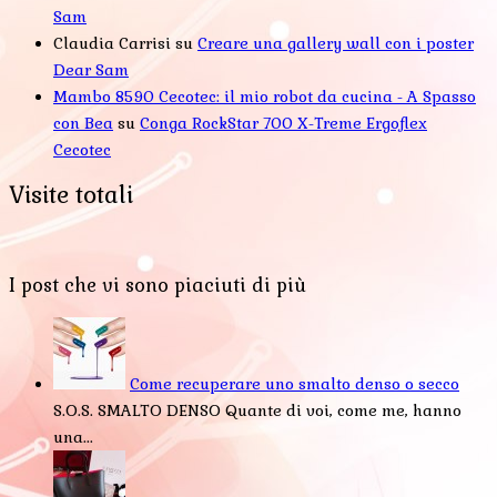
Sam
Claudia Carrisi
su
Creare una gallery wall con i poster
Dear Sam
Mambo 8590 Cecotec: il mio robot da cucina - A Spasso
con Bea
su
Conga RockStar 700 X-Treme Ergoflex
Cecotec
Visite totali
I post che vi sono piaciuti di più
Come recuperare uno smalto denso o secco
S.O.S. SMALTO DENSO Quante di voi, come me, hanno
una...