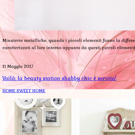
Minuterie metalliche, quando i piccoli elementi fanno la differ
caratterizzati al loro interno appunto da questi piccoli elementi:
11 Maggio 2017
Voilà: la beauty station shabby chic è servita!
HOME SWEET HOME