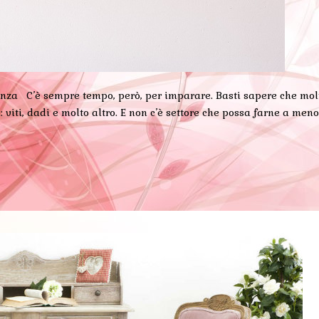
enza C’è sempre tempo, però, per imparare. Basti sapere che molti
 viti, dadi e molto altro. E non c’è settore che possa farne a meno: