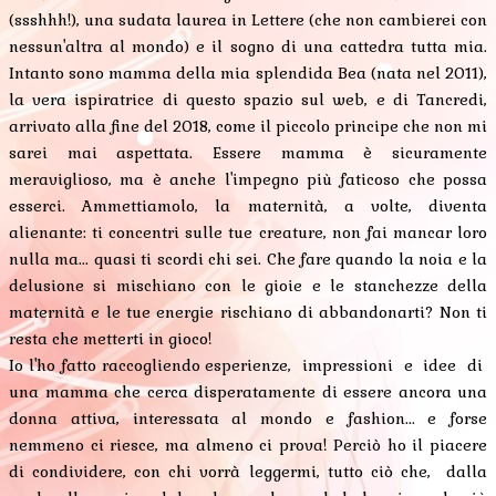
(ssshhh!), una sudata laurea in Lettere (che non cambierei con
nessun'altra al mondo) e il sogno di una cattedra tutta mia.
Intanto sono mamma della mia splendida Bea (nata nel 2011),
la vera ispiratrice di questo spazio sul web, e di Tancredi,
arrivato alla fine del 2018, come il piccolo principe che non mi
sarei mai aspettata. Essere mamma è sicuramente
meraviglioso, ma è anche l'impegno più faticoso che possa
esserci. Ammettiamolo, la maternità, a volte, diventa
alienante: ti concentri sulle tue creature, non fai mancar loro
nulla ma... quasi ti scordi chi sei. Che fare quando la noia e la
delusione si mischiano con le gioie e le stanchezze della
maternità e le tue energie rischiano di abbandonarti? Non ti
resta che metterti in gioco!
Io l'ho fatto raccogliendo esperienze, impressioni e idee di
una mamma che cerca disperatamente di essere ancora una
donna attiva, interessata al mondo e fashion... e forse
nemmeno ci riesce, ma almeno ci prova! Perciò ho il piacere
di condividere, con chi vorrà leggermi, tutto ciò che, dalla