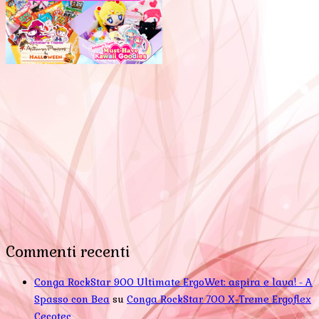
Commenti recenti
Conga RockStar 900 Ultimate ErgoWet: aspira e lava! - A
Spasso con Bea
su
Conga RockStar 700 X-Treme Ergoflex
Cecotec