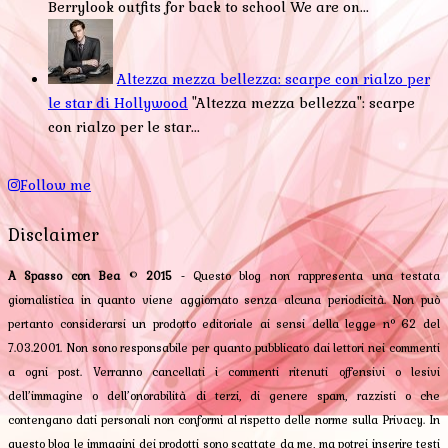
Berrylook outfits for back to school We are on...
Altezza mezza bellezza: scarpe con rialzo per
le star di Hollywood
"Altezza mezza bellezza": scarpe
con rialzo per le star...
Follow me
Disclaimer
A Spasso con Bea
©
2015
- Questo blog non rappresenta una testata
giornalistica in quanto viene aggiornato senza alcuna periodicità. Non può
pertanto considerarsi un prodotto editoriale ai sensi della legge n° 62 del
7.03.2001. Non sono responsabile per quanto pubblicato dai lettori nei commenti
a ogni post. Verranno cancellati i commenti ritenuti offensivi o lesivi
dell’immagine o dell’onorabilità di terzi, di genere spam, razzisti o che
contengano dati personali non conformi al rispetto delle norme sulla Privacy. In
questo blog le immagini dei prodotti sono scattate da me, ma potrei inserire testi