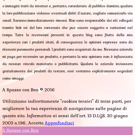
o immagini tratti da internet e, pertanto, considerate di pubblico dominio; qualora
la loro pubblicazione violasse eventuali diritti d’autore, vogliate comunicarlo via
email. Saranno immediatamente rimossi. Non sono responsabile dei siti collegati
tramite link né del loro contenuto che può essere soggetto a variazioni nel
tempo. Tutte le recensioni presenti in questo blog sono frutto della mia
esperienza con i prodotti citati, di conseguenza le opinioni espresse sono da
ritenersi puramente personali. I prodotti sono acquistati da me. Nessuna azienda
mi paga per recensire un prodotto, e pertanto la mia opinione non è influenzata
da nessun vincolo monetario o pubblicitario. Qualora le aziende inviassero
gratuitamente dei prodotti da testare, essi verranno esplicitamente segnalati
come omaggi.
A Spasso con Bea © 2016
Utilizziamo indirettamente "cookies tecnici" di terze parti, per
migliorare la tua esperienza di navigazione sulle pagine di
questo sito. Informativa ai sensi dell’art. 13 D.LGS. 30 giugno
2003 n.196..
Accetta
Approfondisci
A Spasso con Bea