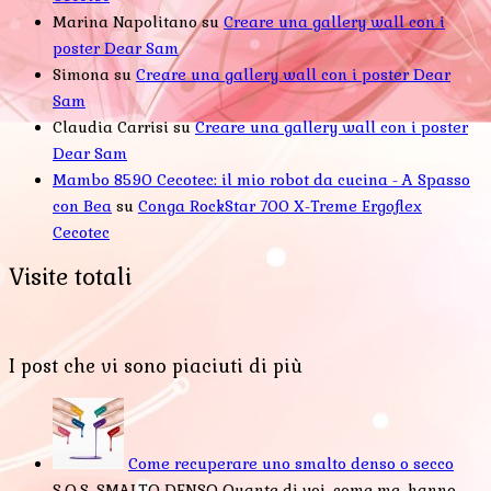
Marina Napolitano
su
Creare una gallery wall con i
poster Dear Sam
Simona
su
Creare una gallery wall con i poster Dear
Sam
Claudia Carrisi
su
Creare una gallery wall con i poster
Dear Sam
Mambo 8590 Cecotec: il mio robot da cucina - A Spasso
con Bea
su
Conga RockStar 700 X-Treme Ergoflex
Cecotec
Visite totali
I post che vi sono piaciuti di più
Come recuperare uno smalto denso o secco
S.O.S. SMALTO DENSO Quante di voi, come me, hanno