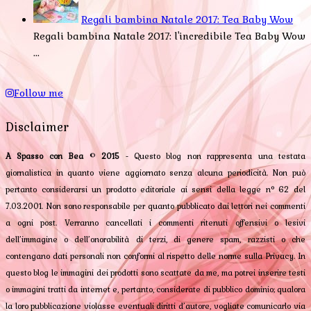
Regali bambina Natale 2017: Tea Baby Wow
Regali bambina Natale 2017: l'incredibile Tea Baby Wow
...
Follow me
Disclaimer
A Spasso con Bea
©
2015
- Questo blog non rappresenta una testata
giornalistica in quanto viene aggiornato senza alcuna periodicità. Non può
pertanto considerarsi un prodotto editoriale ai sensi della legge n° 62 del
7.03.2001. Non sono responsabile per quanto pubblicato dai lettori nei commenti
a ogni post. Verranno cancellati i commenti ritenuti offensivi o lesivi
dell’immagine o dell’onorabilità di terzi, di genere spam, razzisti o che
contengano dati personali non conformi al rispetto delle norme sulla Privacy. In
questo blog le immagini dei prodotti sono scattate da me, ma potrei inserire testi
o immagini tratti da internet e, pertanto, considerate di pubblico dominio; qualora
la loro pubblicazione violasse eventuali diritti d’autore, vogliate comunicarlo via