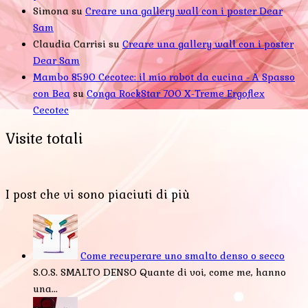
Simona
su
Creare una gallery wall con i poster Dear
Sam
Claudia Carrisi
su
Creare una gallery wall con i poster
Dear Sam
Mambo 8590 Cecotec: il mio robot da cucina - A Spasso
con Bea
su
Conga RockStar 700 X-Treme Ergoflex
Cecotec
Visite totali
I post che vi sono piaciuti di più
Come recuperare uno smalto denso o secco
S.O.S. SMALTO DENSO Quante di voi, come me, hanno
una...