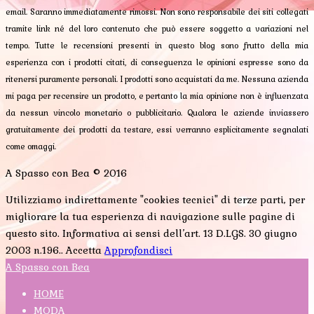
email. Saranno immediatamente rimossi. Non sono responsabile dei siti collegati
tramite link né del loro contenuto che può essere soggetto a variazioni nel
tempo. Tutte le recensioni presenti in questo blog sono frutto della mia
esperienza con i prodotti citati, di conseguenza le opinioni espresse sono da
ritenersi puramente personali. I prodotti sono acquistati da me. Nessuna azienda
mi paga per recensire un prodotto, e pertanto la mia opinione non è influenzata
da nessun vincolo monetario o pubblicitario. Qualora le aziende inviassero
gratuitamente dei prodotti da testare, essi verranno esplicitamente segnalati
come omaggi.
A Spasso con Bea © 2016
Utilizziamo indirettamente "cookies tecnici" di terze parti, per
migliorare la tua esperienza di navigazione sulle pagine di
questo sito. Informativa ai sensi dell’art. 13 D.LGS. 30 giugno
2003 n.196..
Accetta
Approfondisci
A Spasso con Bea
HOME
MODA