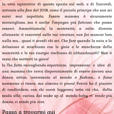
la vera ispiratrice di questo spazio sul web, e di Tancredi,
arrivato alla fine del 2018, come il piccolo principe che non mi
sarei mai aspettata. Essere mamma è sicuramente
meraviglioso, ma è anche l'impegno più faticoso che possa
esserci. Ammettiamolo, la maternità, a volte, diventa
alienante: ti concentri sulle tue creature, non fai mancar loro
nulla ma... quasi ti scordi chi sei. Che fare quando la noia e la
delusione si mischiano con le gioie e le stanchezze della
maternità e le tue energie rischiano di abbandonarti? Non ti
resta che metterti in gioco!
Io l'ho fatto raccogliendo esperienze, impressioni e idee di
una mamma che cerca disperatamente di essere ancora una
donna attiva, interessata al mondo e fashion... e forse
nemmeno ci riesce, ma almeno ci prova! Perciò ho il piacere
di condividere, con chi vorrà leggermi, tutto ciò che, dalla
moda alla cucina, dal make up al mondo baby, ci rende più
donne, ci rende più vive.
Passa a trovarmi qui