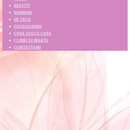
BEAUTY
BAMBINI
HI-TECH
FOOD&DRINK
CASA DOLCE CASA
I LIBRI DI MARTA
CONTATTAMI