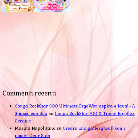
Commenti recenti
Conga RockStar 900 Ultimate ErgoWet: aspira e lava! - A
Spasso con Bea
su
Conga RockStar 700 X-Treme Ergoflex
Cecotec
Marina Napolitano
su
Creare una gallery wall con i
poster Dear Sam