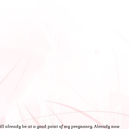
ill already be at a good point of my pregnancy. Already now