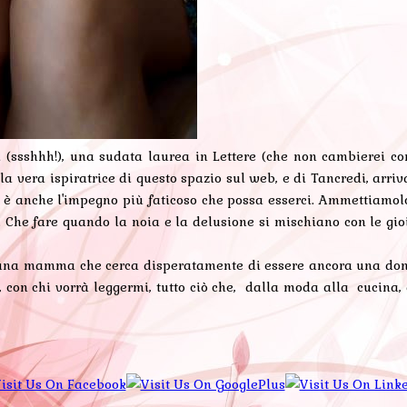
 (ssshhh!), una sudata laurea in Lettere (che non cambierei con
vera ispiratrice di questo spazio sul web, e di Tancredi, arriva
anche l'impegno più faticoso che possa esserci. Ammettiamolo, la
ei. Che fare quando la noia e la delusione si mischiano con le gio
 una mamma che cerca disperatamente di essere ancora una donna
re, con chi vorrà leggermi, tutto ciò che, dalla moda alla cucin