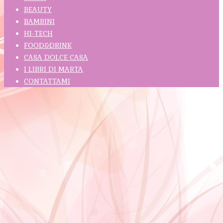
BEAUTY
BAMBINI
HI-TECH
FOOD&DRINK
CASA DOLCE CASA
I LIBRI DI MARTA
CONTATTAMI