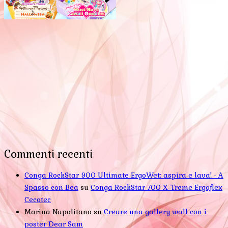
Commenti recenti
Conga RockStar 900 Ultimate ErgoWet: aspira e lava! - A
Spasso con Bea
su
Conga RockStar 700 X-Treme Ergoflex
Cecotec
Marina Napolitano
su
Creare una gallery wall con i
poster Dear Sam