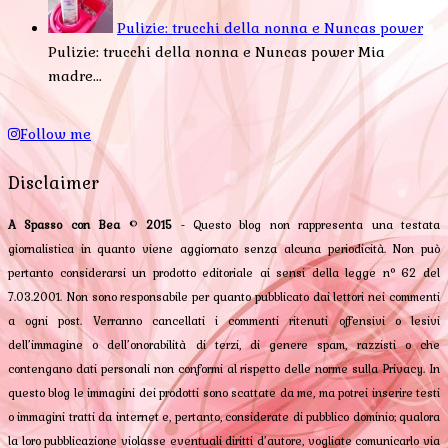
Pulizie: trucchi della nonna e Nuncas power
Pulizie: trucchi della nonna e Nuncas power Mia
madre...
Follow me
Disclaimer
A Spasso con Bea
©
2015
- Questo blog non rappresenta una testata
giornalistica in quanto viene aggiornato senza alcuna periodicità. Non può
pertanto considerarsi un prodotto editoriale ai sensi della legge n° 62 del
7.03.2001. Non sono responsabile per quanto pubblicato dai lettori nei commenti
a ogni post. Verranno cancellati i commenti ritenuti offensivi o lesivi
dell’immagine o dell’onorabilità di terzi, di genere spam, razzisti o che
contengano dati personali non conformi al rispetto delle norme sulla Privacy. In
questo blog le immagini dei prodotti sono scattate da me, ma potrei inserire testi
o immagini tratti da internet e, pertanto, considerate di pubblico dominio; qualora
la loro pubblicazione violasse eventuali diritti d’autore, vogliate comunicarlo via