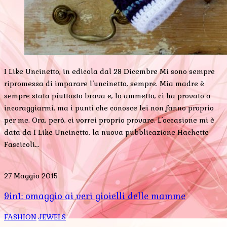
I Like Uncinetto, in edicola dal 28 Dicembre Mi sono sempre
ripromessa di imparare l’uncinetto, sempre. Mia madre è
sempre stata piuttosto brava e, lo ammetto, ci ha provato a
incoraggiarmi, ma i punti che conosce lei non fanno proprio
per me. Ora, però, ci vorrei proprio provare. L’occasione mi è
data da I Like Uncinetto, la nuova pubblicazione Hachette
Fascicoli…
27 Maggio 2015
9in1: omaggio ai veri gioielli delle mamme
FASHION
JEWELS