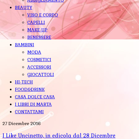
BEAUTY
VISO E CORPO
CAPELLI
MAKE-UP
BENESSERE
BAMBINI
MODA
COSMETICI
ACCESSORI
GIOCATTOLI
HI-TECH
FOOD&DRINK
CASA DOLCE CASA
I LIBRI DI MARTA
CONTATTAMI
27 Dicembre 2016
I Like Uncinetto, in edicola dal 28 Dicembre