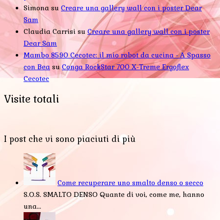
Simona
su
Creare una gallery wall con i poster Dear
Sam
Claudia Carrisi
su
Creare una gallery wall con i poster
Dear Sam
Mambo 8590 Cecotec: il mio robot da cucina - A Spasso
con Bea
su
Conga RockStar 700 X-Treme Ergoflex
Cecotec
Visite totali
I post che vi sono piaciuti di più
Come recuperare uno smalto denso o secco
S.O.S. SMALTO DENSO Quante di voi, come me, hanno
una...