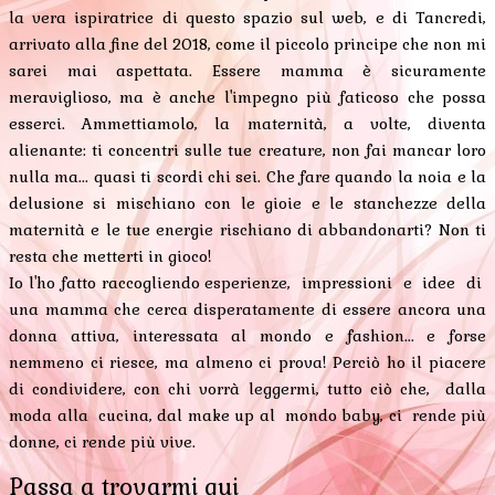
la vera ispiratrice di questo spazio sul web, e di Tancredi,
arrivato alla fine del 2018, come il piccolo principe che non mi
sarei mai aspettata. Essere mamma è sicuramente
meraviglioso, ma è anche l'impegno più faticoso che possa
esserci. Ammettiamolo, la maternità, a volte, diventa
alienante: ti concentri sulle tue creature, non fai mancar loro
nulla ma... quasi ti scordi chi sei. Che fare quando la noia e la
delusione si mischiano con le gioie e le stanchezze della
maternità e le tue energie rischiano di abbandonarti? Non ti
resta che metterti in gioco!
Io l'ho fatto raccogliendo esperienze, impressioni e idee di
una mamma che cerca disperatamente di essere ancora una
donna attiva, interessata al mondo e fashion... e forse
nemmeno ci riesce, ma almeno ci prova! Perciò ho il piacere
di condividere, con chi vorrà leggermi, tutto ciò che, dalla
moda alla cucina, dal make up al mondo baby, ci rende più
donne, ci rende più vive.
Passa a trovarmi qui