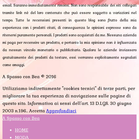
email. Saranno immediatamente rimossi. Non sono responsabile dei siti collegati
tramite link né del loro contenuto che può essere soggetto a variazioni nel
tempo. Tutte le recensioni presenti in questo blog sono frutto della mia
esperienza con i prodotti citati, di conseguenza le opinioni espresse sono da
ritenersi puramente personali. I prodotti sono acquistati da me. Nessuna azienda
mi paga per recensire un prodotto, e pertanto la mia opinione non è influenzata
da nessun vincolo monetario o pubblicitario. Qualora le aziende inviassero
gratuitamente dei prodotti da testare, essi verranno esplicitamente segnalati
come omaggi.
A Spasso con Bea © 2016
Utilizziamo indirettamente "cookies tecnici" di terze parti, per
migliorare la tua esperienza di navigazione sulle pagine di
questo sito. Informativa ai sensi dell’art. 13 D.LGS. 30 giugno
2003 n.196..
Accetta
Approfondisci
A Spasso con Bea
HOME
MODA