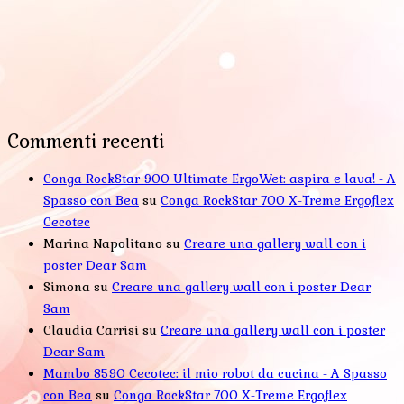
Commenti recenti
Conga RockStar 900 Ultimate ErgoWet: aspira e lava! - A
Spasso con Bea
su
Conga RockStar 700 X-Treme Ergoflex
Cecotec
Marina Napolitano
su
Creare una gallery wall con i
poster Dear Sam
Simona
su
Creare una gallery wall con i poster Dear
Sam
Claudia Carrisi
su
Creare una gallery wall con i poster
Dear Sam
Mambo 8590 Cecotec: il mio robot da cucina - A Spasso
con Bea
su
Conga RockStar 700 X-Treme Ergoflex