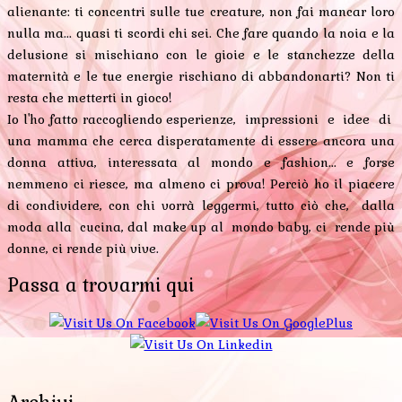
alienante: ti concentri sulle tue creature, non fai mancar loro
nulla ma... quasi ti scordi chi sei. Che fare quando la noia e la
delusione si mischiano con le gioie e le stanchezze della
maternità e le tue energie rischiano di abbandonarti? Non ti
resta che metterti in gioco!
Io l'ho fatto raccogliendo esperienze, impressioni e idee di
una mamma che cerca disperatamente di essere ancora una
donna attiva, interessata al mondo e fashion... e forse
nemmeno ci riesce, ma almeno ci prova! Perciò ho il piacere
di condividere, con chi vorrà leggermi, tutto ciò che, dalla
moda alla cucina, dal make up al mondo baby, ci rende più
donne, ci rende più vive.
Passa a trovarmi qui