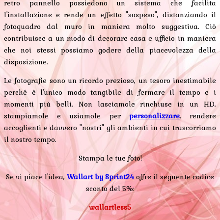
retro pannello possiedono un sistema che facilita
l'installazione e rende un effetto "sospeso", distanziando il
fotoquadro dal muro in maniera molto suggestiva. Ciò
contribuisce a un modo di decorare casa e ufficio in maniera
che noi stessi possiamo godere della piacevolezza della
disposizione.
Le fotografie sono un ricordo prezioso, un tesoro inestimabile
perché è l'unico modo tangibile di fermare il tempo e i
momenti più belli. Non lasciamole rinchiuse in un HD,
stampiamole e usiamole per
personalizzare
, rendere
accoglienti e davvero "nostri" gli ambienti in cui trascorriamo
il nostro tempo.
Stampa le tue foto!
Se vi piace l'idea,
Wallart by Sprint24
offre il seguente codice
sconto del 5%:
wallartless5