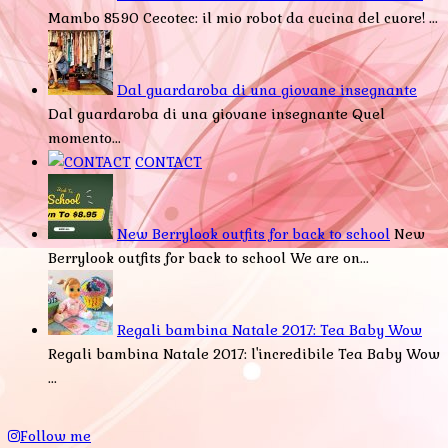
Mambo 8590 Cecotec: il mio robot da cucina del cuore! ...
Dal guardaroba di una giovane insegnante
Dal guardaroba di una giovane insegnante Quel
momento...
CONTACT
New Berrylook outfits for back to school
New
Berrylook outfits for back to school We are on...
Regali bambina Natale 2017: Tea Baby Wow
Regali bambina Natale 2017: l'incredibile Tea Baby Wow
...
Follow me