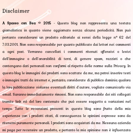
Disclaimer
A Spasso con Bea
©
2015
- Questo blog non rappresenta una testata
giornalistica in quanto viene aggiornato senza alcuna periodicità. Non può
pertanto considerarsi un prodotto editoriale ai sensi della legge n° 62 del
7.03.2001. Non sono responsabile per quanto pubblicato dai lettori nei commenti
a ogni post. Verranno cancellati i commenti ritenuti offensivi o lesivi
dell’immagine o dell’onorabilità di terzi, di genere spam, razzisti o che
contengano dati personali non conformi al rispetto delle norme sulla Privacy. In
questo blog le immagini dei prodotti sono scattate da me, ma potrei inserire testi
o immagini tratti da internet e, pertanto, considerate di pubblico dominio; qualora
la loro pubblicazione violasse eventuali diritti d’autore, vogliate comunicarlo via
email. Saranno immediatamente rimossi. Non sono responsabile dei siti collegati
tramite link né del loro contenuto che può essere soggetto a variazioni nel
tempo. Tutte le recensioni presenti in questo blog sono frutto della mia
esperienza con i prodotti citati, di conseguenza le opinioni espresse sono da
ritenersi puramente personali. I prodotti sono acquistati da me. Nessuna azienda
mi paga per recensire un prodotto, e pertanto la mia opinione non è influenzata