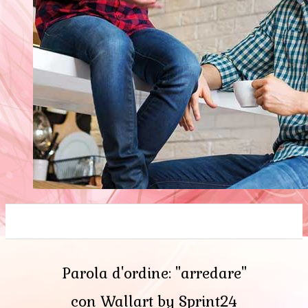
0
0
0
0
0
Parola d'ordine: "arredare"
con Wallart by Sprint24