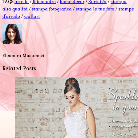
TAGS:
arredo
/
fotoquadro
/
home decor
/
Sprint24
/
stampa
alta qualità
/
stampa fotografica
/
stampa le tue foto
/
stampe
d'arredo
/
wallart
Eleonora Musumeci
Related Posts