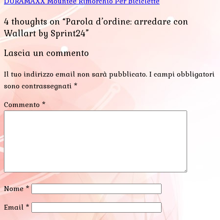
DURAMAXX Mountee Rimorchio Per Biciclette
4 thoughts on “Parola d’ordine: arredare con
Wallart by Sprint24”
Lascia un commento
Il tuo indirizzo email non sarà pubblicato.
I campi obbligatori
sono contrassegnati
*
Commento
*
Nome
*
Email
*