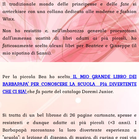
Il tradizionale mondo delle principesse e delle fate si
arricchisce con una collana dedicata alle moderne e fashion
Winx.
Non ho resistito e, nell'imbarazzo generale procuratomi
dall'immensa vastità di libri adatti ai più piccoli, ho
faticosamente scelto alcuni libri per Beatrice e Giuseppe (il
mio nipotino di 5anni).
Per la piccola Bea ho scelto
IL MIO GRANDE LIBRO DEI
BARBAPAPA' PER CONOSCERE LA SCUOLA PIù DIVERTENTE
CHE CI SIA!
che fa parte del catalogo Doremì Junior.
Si tratta di un bel librone di 26 pagine cartonate, spesse e
resistenti e dunque adatte ai più piccoli (+3 anni). I
Barbapapà raccontano la loro divertente esperienza a
"scuola": a lezione di disegno, di musica, di cucina e così via