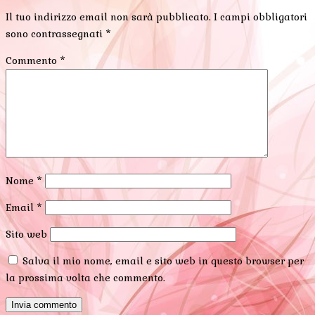
Il tuo indirizzo email non sarà pubblicato.
I campi obbligatori
sono contrassegnati
*
Commento
*
Nome
*
Email
*
Sito web
Salva il mio nome, email e sito web in questo browser per
la prossima volta che commento.