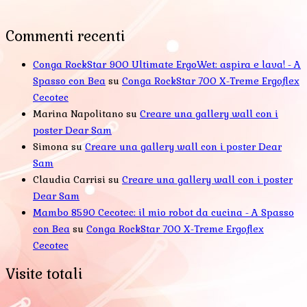
Commenti recenti
Conga RockStar 900 Ultimate ErgoWet: aspira e lava! - A
Spasso con Bea
su
Conga RockStar 700 X-Treme Ergoflex
Cecotec
Marina Napolitano
su
Creare una gallery wall con i
poster Dear Sam
Simona
su
Creare una gallery wall con i poster Dear
Sam
Claudia Carrisi
su
Creare una gallery wall con i poster
Dear Sam
Mambo 8590 Cecotec: il mio robot da cucina - A Spasso
con Bea
su
Conga RockStar 700 X-Treme Ergoflex
Cecotec
Visite totali