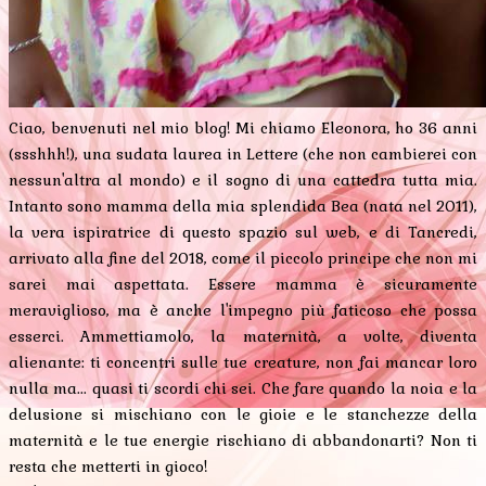
Ciao, benvenuti nel mio blog! Mi chiamo Eleonora, ho 36 anni
(ssshhh!), una sudata laurea in Lettere (che non cambierei con
nessun'altra al mondo) e il sogno di una cattedra tutta mia.
Intanto sono mamma della mia splendida Bea (nata nel 2011),
la vera ispiratrice di questo spazio sul web, e di Tancredi,
arrivato alla fine del 2018, come il piccolo principe che non mi
sarei mai aspettata. Essere mamma è sicuramente
meraviglioso, ma è anche l'impegno più faticoso che possa
esserci. Ammettiamolo, la maternità, a volte, diventa
alienante: ti concentri sulle tue creature, non fai mancar loro
nulla ma... quasi ti scordi chi sei. Che fare quando la noia e la
delusione si mischiano con le gioie e le stanchezze della
maternità e le tue energie rischiano di abbandonarti? Non ti
resta che metterti in gioco!