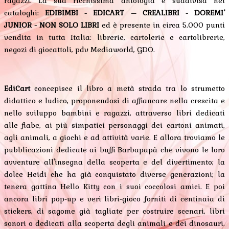
ragazzi. La sua ricchissima antologia è suddivisa nei
cataloghi:
EDIBIMBI - EDICART – CREALIBRI - DOREMI’
JUNIOR - NON SOLO LIBRI
ed è presente in circa 5.000 punti
vendita in tutta Italia: librerie, cartolerie e cartolibrerie,
negozi di giocattoli, pdv Mediaworld, GDO.
EdiCart
concepisce il libro a metà strada tra lo strumetto
didattico e ludico, proponendosi di affiancare nella crescita e
nello sviluppo bambini e ragazzi, attraverso libri dedicati
alle fiabe, ai più simpatici personaggi dei cartoni animati,
agli animali, a giochi e ad attività varie. E allora troviamo le
pubblicazioni dedicate ai buffi Barbapapà che vivono le loro
avventure all'insegna della scoperta e del divertimento; la
dolce Heidi che ha già conquistato diverse generazioni; la
tenera gattina Hello Kitty con i suoi coccolosi amici. E poi
ancora libri pop-up e veri libri-gioco forniti di centinaia di
stickers, di sagome già tagliate per costruire scenari, libri
sonori o dedicati alla scoperta degli animali e dei dinosauri.