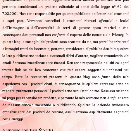
pertanto considerarsi un prodotto editoriale ai sensi della legge n° 62 del
7.03.2001. Non sono responsabile per quanto pubblicato dai lettori nei commenti
a ogni post. Verranno cancellati i commenti ritenuti offensivi o lesivi
dell’immagine o dell’onorabilità di terzi, di genere spam, razzisti o che
contengano dati personali non conformi al rispetto delle norme sulla Privacy. In
questo blog le immagini dei prodotti sono scattate da me, ma potrei inserire testi
o immagini tratti da internet e, pertanto, considerate di pubblico dominio; qualora
la loro pubblicazione violasse eventuali diritti d’autore, vogliate comunicarlo via
email. Saranno immediatamente rimossi. Non sono responsabile dei siti collegati
tramite link né del loro contenuto che può essere soggetto a variazioni nel
tempo. Tutte le recensioni presenti in questo blog sono frutto della mia
esperienza con i prodotti citati, di conseguenza le opinioni espresse sono da
ritenersi puramente personali. I prodotti sono acquistati da me. Nessuna azienda
mi paga per recensire un prodotto, e pertanto la mia opinione non è influenzata
da nessun vincolo monetario o pubblicitario. Qualora le aziende inviassero
gratuitamente dei prodotti da testare, essi verranno esplicitamente segnalati
come omaggi.
A Spasso con Bea © 2016