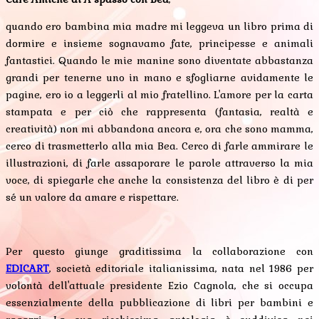
quando ero bambina mia madre mi leggeva un libro prima di
dormire e insieme sognavamo fate, principesse e animali
fantastici. Quando le mie manine sono diventate abbastanza
grandi per tenerne uno in mano e sfogliarne avidamente le
pagine, ero io a leggerli al mio fratellino. L'amore per la carta
stampata e per ciò che rappresenta (fantasia, realtà e
creatività) non mi abbandona ancora e, ora che sono mamma,
cerco di trasmetterlo alla mia Bea. Cerco di farle ammirare le
illustrazioni, di farle assaporare le parole attraverso la mia
voce, di spiegarle che anche la consistenza del libro è di per
sé un valore da amare e rispettare.
Per questo giunge graditissima la collaborazione con
EDICART
, società editoriale italianissima, nata nel 1986 per
volontà dell'attuale presidente Ezio Cagnola, che si occupa
essenzialmente della pubblicazione di libri per bambini e