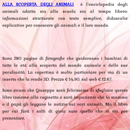
ALLA SCOPERTA DEGLI ANIMALI
è l’enciclopedia degli
animali adatta sia alla scuola sia al tempo libero:
informazioni strutturate con testo semplice, didascalie
esplicative per conoscere gli animali e il loro mondo.
Sono 280 pagine di fotografie che guideranno i bambini di
tutte le età alla scoperta del mondo animale e delle sue
peculiarità. La copertina è molto particolare per via di un
inserto che la rende 3D. Prezzo € 14,90, sul web € 12,67.
Sono sicura che Giuseppe sarà felicissimo di sfogliare questo
libro insieme alla cuginetta e sarà impaziente che la mamma
o il papà gli leggano le notizie sui vari animali. Ma il libro
per cui farà i salti di gioia sara quello che vi sto per
presentare.