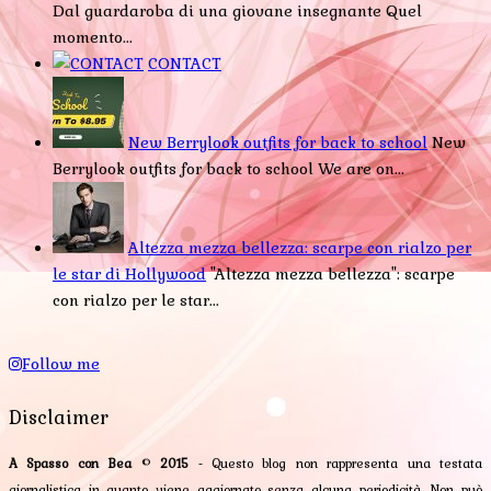
Dal guardaroba di una giovane insegnante Quel
momento...
CONTACT
New Berrylook outfits for back to school
New
Berrylook outfits for back to school We are on...
Altezza mezza bellezza: scarpe con rialzo per
le star di Hollywood
"Altezza mezza bellezza": scarpe
con rialzo per le star...
Follow me
Disclaimer
A Spasso con Bea
©
2015
- Questo blog non rappresenta una testata
giornalistica in quanto viene aggiornato senza alcuna periodicità. Non può