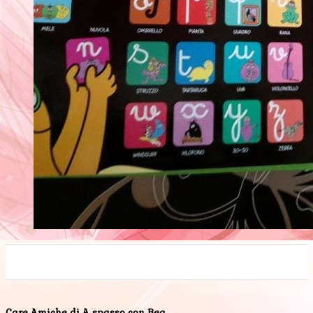
0
0
0
0
0
Care Amiche di A spasso con Bea
,