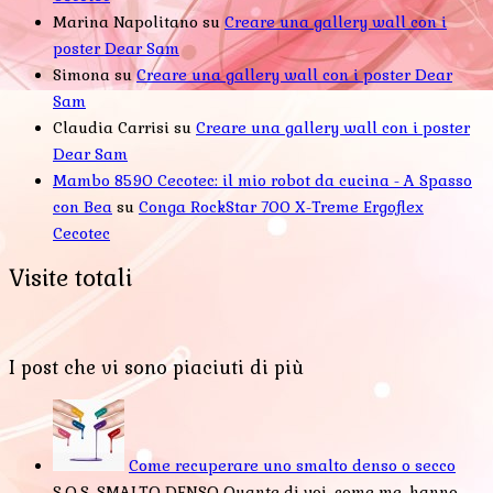
Marina Napolitano
su
Creare una gallery wall con i
poster Dear Sam
Simona
su
Creare una gallery wall con i poster Dear
Sam
Claudia Carrisi
su
Creare una gallery wall con i poster
Dear Sam
Mambo 8590 Cecotec: il mio robot da cucina - A Spasso
con Bea
su
Conga RockStar 700 X-Treme Ergoflex
Cecotec
Visite totali
I post che vi sono piaciuti di più
Come recuperare uno smalto denso o secco
S.O.S. SMALTO DENSO Quante di voi, come me, hanno