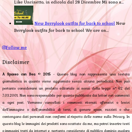
Like Uncinetto, in edicola dal 28 Dicembre Mi sono s...
New Berrylook outfits for back to school
New
Berrylook outfits for back to school We are on...
Follow me
Disclaimer
A Spasso con Bea
©
2015
- Questo blog non rappresenta una testata
giornalistica in quanto viene aggiornato senza alcuna periodicità. Non può
pertanto considerarsi un prodotto editoriale ai sensi della legge n° 62 del
7.03.2001. Non sono responsabile per quanto pubblicato dai lettori nei commenti
a ogni post. Verranno cancellati i commenti ritenuti offensivi o lesivi
dell’immagine o dell’onorabilità di terzi, di genere spam, razzisti o che
contengano dati personali non conformi al rispetto delle norme sulla Privacy. In
questo blog le immagini dei prodotti sono scattate da me, ma potrei inserire testi
o immagini tratti da internet e, pertanto, considerate di pubblico dominio; qualora