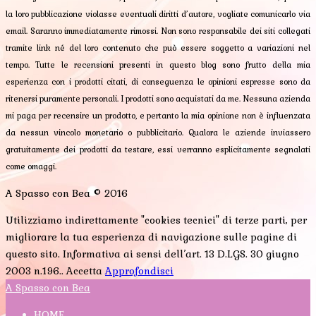
la loro pubblicazione violasse eventuali diritti d’autore, vogliate comunicarlo via
email. Saranno immediatamente rimossi. Non sono responsabile dei siti collegati
tramite link né del loro contenuto che può essere soggetto a variazioni nel
tempo. Tutte le recensioni presenti in questo blog sono frutto della mia
esperienza con i prodotti citati, di conseguenza le opinioni espresse sono da
ritenersi puramente personali. I prodotti sono acquistati da me. Nessuna azienda
mi paga per recensire un prodotto, e pertanto la mia opinione non è influenzata
da nessun vincolo monetario o pubblicitario. Qualora le aziende inviassero
gratuitamente dei prodotti da testare, essi verranno esplicitamente segnalati
come omaggi.
A Spasso con Bea © 2016
Utilizziamo indirettamente "cookies tecnici" di terze parti, per
migliorare la tua esperienza di navigazione sulle pagine di
questo sito. Informativa ai sensi dell’art. 13 D.LGS. 30 giugno
2003 n.196..
Accetta
Approfondisci
A Spasso con Bea
HOME