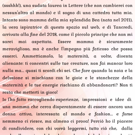
(ssshhh!), una sudata laurea in Lettere (che non cambierei con
nessun'altra al mondo) e il sogno di una cattedra tutta mia.
Intanto sono mamma della mia splendida Bea (nata nel 2011),
la vera ispiratrice di questo spazio sul web, e di Tancredi,
arrivato alla fine del 2018, come il piccolo principe che non mi
sarei mai aspettata. Essere mamma è sicuramente
meraviglioso, ma è anche l'impegno più faticoso che possa
esserci. Ammettiamolo, la maternità, a volte, diventa
alienante: ti concentri sulle tue creature, non fai mancar loro
nulla ma... quasi ti scordi chi sei. Che fare quando la noia e la
delusione si mischiano con le gioie e le stanchezze della
maternità e le tue energie rischiano di abbandonarti? Non ti
resta che metterti in gioco!
Io l'ho fatto raccogliendo esperienze, impressioni e idee di
una mamma che cerca disperatamente di essere ancora una
donna attiva, interessata al mondo e fashion... e forse
nemmeno ci riesce, ma almeno ci prova! Perciò ho il piacere
di condividere, con chi vorrà leggermi, tutto ciò che, dalla