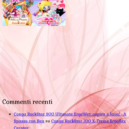
Commenti recenti
Conga RockStar 900 Ultimate ErgoWet: aspira e lava! - A
Spasso con Bea
su
Conga RockStar 700 X-Treme Ergoflex
Cecotec