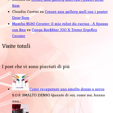
Sam
Claudia Carrisi
su
Creare una gallery wall con i poster
Dear Sam
Mambo 8590 Cecotec: il mio robot da cucina - A Spasso
con Bea
su
Conga RockStar 700 X-Treme Ergoflex
Cecotec
Visite totali
I post che vi sono piaciuti di più
Come recuperare uno smalto denso o secco
S.O.S. SMALTO DENSO Quante di voi, come me, hanno
una...