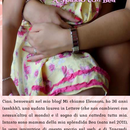
Ciao, benvenuti nel mio blog! Mi chiamo Eleonora, ho 36 anni
(ssshhh!), una sudata laurea in Lettere (che non cambierei con
nessun'altra al mondo) e il sogno di una cattedra tutta mia.
Intanto sono mamma della mia splendida Bea (nata nel 2011),
la vera ispiratrice di questo spazio sul web, e di Tancredi,