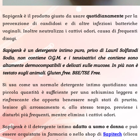
Sapigenk è il prodotto giusto da usare
quotidianamente
per la
prevenzione di candidosi e di altre infezioni batteriche
vaginali. Inoltre neutralizza i cattivi odori, causa di frequenti
disagi.
Sapigenk è un detergente intimo puro, privo di Lauril Solfatodi
Sodio, non contiene O.G.M. e i tensioattivi che contiene sono
altamente dermocompatibili e delicati sulle mucose. In più non è
testato sugli animali. Gluten free. BSE/TSE Free.
Si usa come un normale detergente intimo quotidiano: una
piccola quantità è sufficiente per una schiumina leggera e
rinfrescante che apporta benessere negli stati di prurito,
lenisce gli arrossamento e, allo stesso tempo, previene i
disturbi più frequenti, mentre elimina i cattivi odori.
Sapigenk è il detergente intimo
adatto a uomo e donna
e può
essere acquistato in farmacia o nello shop di
Sapitech
(clicca