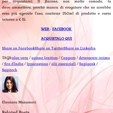
per acquistare). Il flacone, non molto comodo, lo
devo ammettere, perché manca di erogatore che ne avrebbe
reso più agevole l'uso, contiene 250ml di prodotto e costa
intorno a € 15.
WEB
-
FACEBOOK
ACQUISTALO QUI
Share on Facebook
Share on Twitter
Share on Linkedin
TAGS:
aloe vera
/
azione lenitiva
/
Cappero
/
detergente intimo
/
fico d'India
/
Ippocastano
/
olii essenziali
/
Sapigenk
/
Sapitech
Eleonora Musumeci
Related Posts