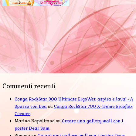
Commenti recenti
Conga RockStar 900 Ultimate ErgoWet: aspira e lava! - A
Spasso con Bea
su
Conga RockStar 700 X-Treme Ergoflex
Cecotec
Marina Napolitano
su
Creare una gallery wall con i
poster Dear Sam
Simona
su
Creare una gallery wall con i poster Dear