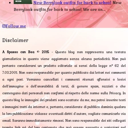
New Berrylook outfits for back to school
New
Berrylook outfits for back to school We are on...
Follow me
Disclaimer
A Spasso con Bea
©
2015
- Questo blog non rappresenta una testata
giornalistica in quanto viene aggiornato senza alcuna periodicità. Non può
pertanto considerarsi un prodotto editoriale ai sensi della legge n° 62 del
7.03.2001. Non sono responsabile per quanto pubblicato dai lettori nei commenti
a ogni post. Verranno cancellati i commenti ritenuti offensivi o lesivi
dell’immagine o dell’onorabilità di terzi, di genere spam, razzisti o che
contengano dati personali non conformi al rispetto delle norme sulla Privacy. In
questo blog le immagini dei prodotti sono scattate da me, ma potrei inserire testi
o immagini tratti da internet e, pertanto, considerate di pubblico dominio; qualora
la loro pubblicazione violasse eventuali diritti d’autore, vogliate comunicarlo via
email. Saranno immediatamente rimossi. Non sono responsabile dei siti collegati
tramite link né del loro contenuto che può essere soggetto a variazioni nel