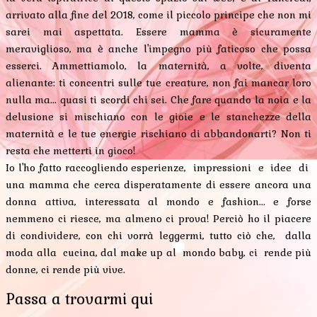
arrivato alla fine del 2018, come il piccolo principe che non mi
sarei mai aspettata. Essere mamma è sicuramente
meraviglioso, ma è anche l'impegno più faticoso che possa
esserci. Ammettiamolo, la maternità, a volte, diventa
alienante: ti concentri sulle tue creature, non fai mancar loro
nulla ma... quasi ti scordi chi sei. Che fare quando la noia e la
delusione si mischiano con le gioie e le stanchezze della
maternità e le tue energie rischiano di abbandonarti? Non ti
resta che metterti in gioco!
Io l'ho fatto raccogliendo esperienze, impressioni e idee di
una mamma che cerca disperatamente di essere ancora una
donna attiva, interessata al mondo e fashion... e forse
nemmeno ci riesce, ma almeno ci prova! Perciò ho il piacere
di condividere, con chi vorrà leggermi, tutto ciò che, dalla
moda alla cucina, dal make up al mondo baby, ci rende più
donne, ci rende più vive.
Passa a trovarmi qui