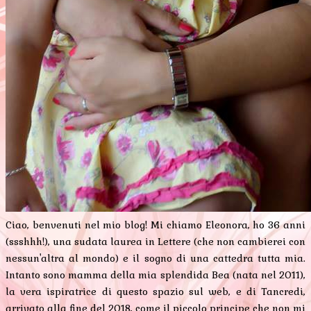
Ciao, benvenuti nel mio blog! Mi chiamo Eleonora, ho 36 anni
(ssshhh!), una sudata laurea in Lettere (che non cambierei con
nessun'altra al mondo) e il sogno di una cattedra tutta mia.
Intanto sono mamma della mia splendida Bea (nata nel 2011),
la vera ispiratrice di questo spazio sul web, e di Tancredi,
arrivato alla fine del 2018, come il piccolo principe che non mi