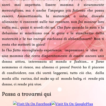
sarei mai aspettata. Essere mamma è sicuramente
meraviglioso, ma è anche l'impegno più faticoso che possa
esserci. Ammettiamolo, la maternità, a volte, diventa
alienante: ti concentri sulle tue creature, non fai mancar loro
nulla ma... quasi ti scordi chi sei. Che fare quando la noia e la
delusione si mischiano con le gioie e le stanchezze della
maternità e le tue energie rischiano di abbandonarti? Non ti
resta che metterti in gioco!
Io l'ho fatto raccogliendo esperienze, impressioni e idee di
una mamma che cerca disperatamente di essere ancora una
donna attiva, interessata al mondo e fashion... e forse
nemmeno ci riesce, ma almeno ci prova! Perciò ho il piacere
di condividere, con chi vorrà leggermi, tutto ciò che, dalla
moda alla cucina, dal make up al mondo baby, ci rende più
donne, ci rende più vive.
Passa a trovarmi qui