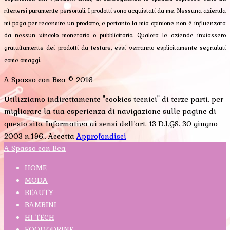
ritenersi puramente personali. I prodotti sono acquistati da me. Nessuna azienda
mi paga per recensire un prodotto, e pertanto la mia opinione non è influenzata
da nessun vincolo monetario o pubblicitario. Qualora le aziende inviassero
gratuitamente dei prodotti da testare, essi verranno esplicitamente segnalati
come omaggi.
A Spasso con Bea © 2016
Utilizziamo indirettamente "cookies tecnici" di terze parti, per
migliorare la tua esperienza di navigazione sulle pagine di
questo sito. Informativa ai sensi dell’art. 13 D.LGS. 30 giugno
2003 n.196..
Accetta
Approfondisci
A Spasso con Bea
HOME
MODA
BEAUTY
BAMBINI
HI-TECH
FOOD&DRINK