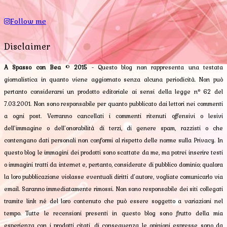
Follow me
Disclaimer
A Spasso con Bea
©
2015
- Questo blog non rappresenta una testata
giornalistica in quanto viene aggiornato senza alcuna periodicità. Non può
pertanto considerarsi un prodotto editoriale ai sensi della legge n° 62 del
7.03.2001. Non sono responsabile per quanto pubblicato dai lettori nei commenti
a ogni post. Verranno cancellati i commenti ritenuti offensivi o lesivi
dell’immagine o dell’onorabilità di terzi, di genere spam, razzisti o che
contengano dati personali non conformi al rispetto delle norme sulla Privacy. In
questo blog le immagini dei prodotti sono scattate da me, ma potrei inserire testi
o immagini tratti da internet e, pertanto, considerate di pubblico dominio; qualora
la loro pubblicazione violasse eventuali diritti d’autore, vogliate comunicarlo via
email. Saranno immediatamente rimossi. Non sono responsabile dei siti collegati
tramite link né del loro contenuto che può essere soggetto a variazioni nel
tempo. Tutte le recensioni presenti in questo blog sono frutto della mia
esperienza con i prodotti citati, di conseguenza le opinioni espresse sono da