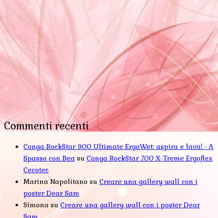
Commenti recenti
Conga RockStar 900 Ultimate ErgoWet: aspira e lava! - A
Spasso con Bea
su
Conga RockStar 700 X-Treme Ergoflex
Cecotec
Marina Napolitano
su
Creare una gallery wall con i
poster Dear Sam
Simona
su
Creare una gallery wall con i poster Dear
Sam