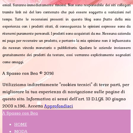
email. Saranno immediatamente rimossi. Non sono responsabile dei siti collegati
tramite link né del loro contenuto che può essere soggetto a variazioni nel
tempo. Tutte le recensioni presenti in questo blog sono frutto della mia
esperienza con i prodotti citati, di conseguenza le opinioni espresse sono da
ritenersi puramente personali. I prodotti sono acquistati da me. Nessuna azienda
mi paga per recensire un prodotto, e pertanto la mia opinione non è influenzata
da nessun vincolo monetario o pubblicitario. Qualora le aziende inviassero
gratuitamente dei prodotti da testare, essi verranno esplicitamente segnalati
come omaggi.
A Spasso con Bea © 2016
Utilizziamo indirettamente "cookies tecnici" di terze parti, per
migliorare la tua esperienza di navigazione sulle pagine di
questo sito. Informativa ai sensi dell’art. 13 D.LGS. 30 giugno
2003 n.196..
Accetta
Approfondisci
A Spasso con Bea
HOME
MODA