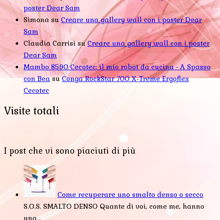
poster Dear Sam
Simona
su
Creare una gallery wall con i poster Dear
Sam
Claudia Carrisi
su
Creare una gallery wall con i poster
Dear Sam
Mambo 8590 Cecotec: il mio robot da cucina - A Spasso
con Bea
su
Conga RockStar 700 X-Treme Ergoflex
Cecotec
Visite totali
I post che vi sono piaciuti di più
Come recuperare uno smalto denso o secco
S.O.S. SMALTO DENSO Quante di voi, come me, hanno
una...