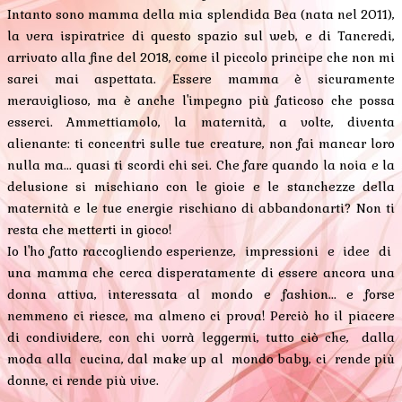
Intanto sono mamma della mia splendida Bea (nata nel 2011),
la vera ispiratrice di questo spazio sul web, e di Tancredi,
arrivato alla fine del 2018, come il piccolo principe che non mi
sarei mai aspettata. Essere mamma è sicuramente
meraviglioso, ma è anche l'impegno più faticoso che possa
esserci. Ammettiamolo, la maternità, a volte, diventa
alienante: ti concentri sulle tue creature, non fai mancar loro
nulla ma... quasi ti scordi chi sei. Che fare quando la noia e la
delusione si mischiano con le gioie e le stanchezze della
maternità e le tue energie rischiano di abbandonarti? Non ti
resta che metterti in gioco!
Io l'ho fatto raccogliendo esperienze, impressioni e idee di
una mamma che cerca disperatamente di essere ancora una
donna attiva, interessata al mondo e fashion... e forse
nemmeno ci riesce, ma almeno ci prova! Perciò ho il piacere
di condividere, con chi vorrà leggermi, tutto ciò che, dalla
moda alla cucina, dal make up al mondo baby, ci rende più
donne, ci rende più vive.