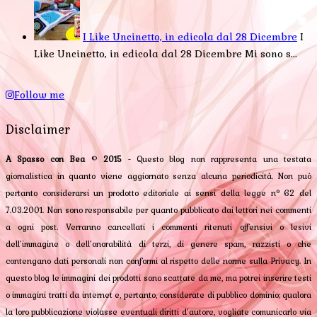
I Like Uncinetto, in edicola dal 28 Dicembre
I
Like Uncinetto, in edicola dal 28 Dicembre Mi sono s...
Follow me
Disclaimer
A Spasso con Bea
©
2015
- Questo blog non rappresenta una testata
giornalistica in quanto viene aggiornato senza alcuna periodicità. Non può
pertanto considerarsi un prodotto editoriale ai sensi della legge n° 62 del
7.03.2001. Non sono responsabile per quanto pubblicato dai lettori nei commenti
a ogni post. Verranno cancellati i commenti ritenuti offensivi o lesivi
dell’immagine o dell’onorabilità di terzi, di genere spam, razzisti o che
contengano dati personali non conformi al rispetto delle norme sulla Privacy. In
questo blog le immagini dei prodotti sono scattate da me, ma potrei inserire testi
o immagini tratti da internet e, pertanto, considerate di pubblico dominio; qualora
la loro pubblicazione violasse eventuali diritti d’autore, vogliate comunicarlo via