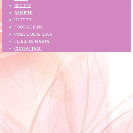
BEAUTY
BAMBINI
HI-TECH
FOOD&DRINK
CASA DOLCE CASA
I LIBRI DI MARTA
CONTATTAMI