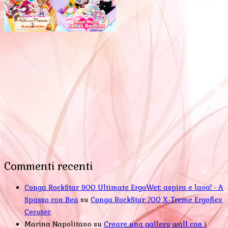
Commenti recenti
Conga RockStar 900 Ultimate ErgoWet: aspira e lava! - A
Spasso con Bea
su
Conga RockStar 700 X-Treme Ergoflex
Cecotec
Marina Napolitano
su
Creare una gallery wall con i