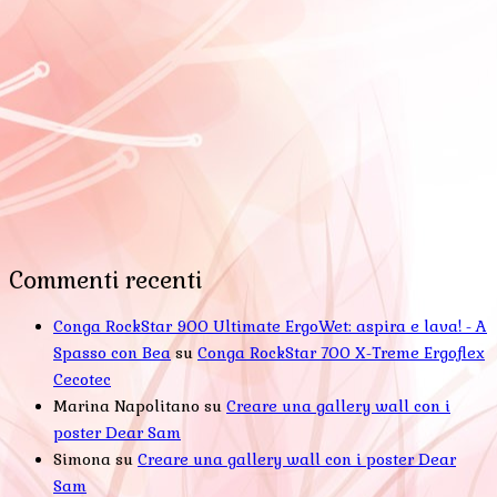
Commenti recenti
Conga RockStar 900 Ultimate ErgoWet: aspira e lava! - A
Spasso con Bea
su
Conga RockStar 700 X-Treme Ergoflex
Cecotec
Marina Napolitano
su
Creare una gallery wall con i
poster Dear Sam
Simona
su
Creare una gallery wall con i poster Dear
Sam