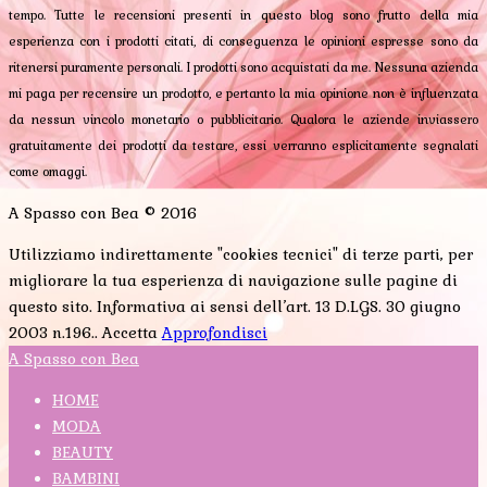
tempo. Tutte le recensioni presenti in questo blog sono frutto della mia
esperienza con i prodotti citati, di conseguenza le opinioni espresse sono da
ritenersi puramente personali. I prodotti sono acquistati da me. Nessuna azienda
mi paga per recensire un prodotto, e pertanto la mia opinione non è influenzata
da nessun vincolo monetario o pubblicitario. Qualora le aziende inviassero
gratuitamente dei prodotti da testare, essi verranno esplicitamente segnalati
come omaggi.
A Spasso con Bea © 2016
Utilizziamo indirettamente "cookies tecnici" di terze parti, per
migliorare la tua esperienza di navigazione sulle pagine di
questo sito. Informativa ai sensi dell’art. 13 D.LGS. 30 giugno
2003 n.196..
Accetta
Approfondisci
A Spasso con Bea
HOME
MODA
BEAUTY
BAMBINI