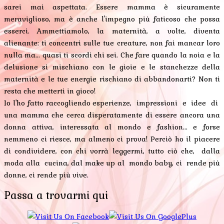
sarei mai aspettata. Essere mamma è sicuramente
meraviglioso, ma è anche l'impegno più faticoso che possa
esserci. Ammettiamolo, la maternità, a volte, diventa
alienante: ti concentri sulle tue creature, non fai mancar loro
nulla ma... quasi ti scordi chi sei. Che fare quando la noia e la
delusione si mischiano con le gioie e le stanchezze della
maternità e le tue energie rischiano di abbandonarti? Non ti
resta che metterti in gioco!
Io l'ho fatto raccogliendo esperienze, impressioni e idee di
una mamma che cerca disperatamente di essere ancora una
donna attiva, interessata al mondo e fashion... e forse
nemmeno ci riesce, ma almeno ci prova! Perciò ho il piacere
di condividere, con chi vorrà leggermi, tutto ciò che, dalla
moda alla cucina, dal make up al mondo baby, ci rende più
donne, ci rende più vive.
Passa a trovarmi qui