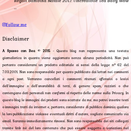
Regali bambina Natale 2017: l'incredibile Tea Baby Wow
...
Follow me
Disclaimer
A Spasso con Bea
©
2015
- Questo blog non rappresenta una testata
giornalistica in quanto viene aggiornato senza alcuna periodicità. Non può
pertanto considerarsi un prodotto editoriale ai sensi della legge n° 62 del
7.03.2001. Non sono responsabile per quanto pubblicato dai lettori nei commenti
a ogni post. Verranno cancellati i commenti ritenuti offensivi o lesivi
dell’immagine o dell’onorabilità di terzi, di genere spam, razzisti o che
contengano dati personali non conformi al rispetto delle norme sulla Privacy. In
questo blog le immagini dei prodotti sono scattate da me, ma potrei inserire testi
o immagini tratti da internet e, pertanto, considerate di pubblico dominio; qualora
la loro pubblicazione violasse eventuali diritti d’autore, vogliate comunicarlo via
email. Saranno immediatamente rimossi. Non sono responsabile dei siti collegati
tramite link né del loro contenuto che può essere soggetto a variazioni nel