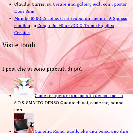
Claudia Carrisi
su
Creare una gallery wall con i poster
Dear Sam
Mambo 8590 Cecotec: il mio robot da cucina - A Spasso
con Bea
su
Conga RockStar 700 X-Treme Ergoflex
Cecotec
Visite totali
I post che vi sono piaciuti di più
Come recuperare uno smalto denso o secco
S.O.S. SMALTO DENSO Quante di voi, come me, hanno
una...
Camelia Roma: quello che una borsa può dire