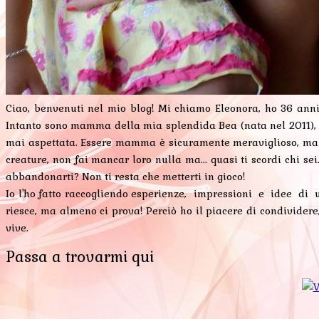
Ciao, benvenuti nel mio blog! Mi chiamo Eleonora, ho 36 anni
Intanto sono mamma della mia splendida Bea (nata nel 2011), la 
mai aspettata. Essere mamma è sicuramente meraviglioso, ma è 
creature, non fai mancar loro nulla ma... quasi ti scordi chi s
abbandonarti? Non ti resta che metterti in gioco!
Io l'ho fatto raccogliendo esperienze, impressioni e idee di
riesce, ma almeno ci prova! Perciò ho il piacere di condivide
vive.
Passa a trovarmi qui