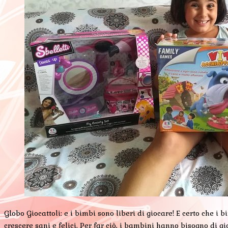
Globo Giocattoli: e i bimbi sono liberi di giocare! E certo che i 
crescere sani e felici. Per far ciò, i bambini hanno bisogno di gi