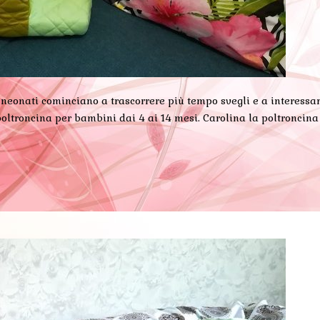
 neonati cominciano a trascorrere più tempo svegli e a interessars
poltroncina per bambini dai 4 ai 14 mesi. Carolina la poltroncin