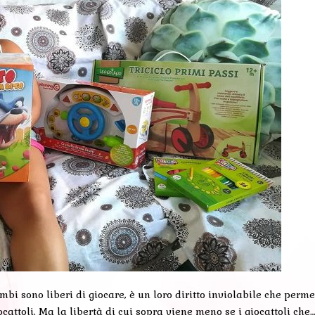
bimbi sono liberi di giocare, è un loro diritto inviolabile che perm
ocattoli. Ma la libertà di cui sopra viene meno se i giocattoli che