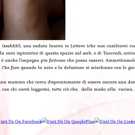
 (ssshhh!), una sudata laurea in Lettere (che non cambierei con
vera ispiratrice di questo spazio sul web, e di Tancredi, arriva
anche l'impegno più faticoso che possa esserci. Ammettiamolo, la
ei. Che fare quando la noia e la delusione si mischiano con le gio
 una mamma che cerca disperatamente di essere ancora una donna
re, con chi vorrà leggermi, tutto ciò che, dalla moda alla cucin