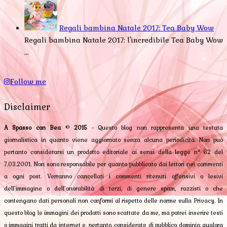
Regali bambina Natale 2017: Tea Baby Wow
Regali bambina Natale 2017: l'incredibile Tea Baby Wow
...
Follow me
Disclaimer
A Spasso con Bea
©
2015
- Questo blog non rappresenta una testata
giornalistica in quanto viene aggiornato senza alcuna periodicità. Non può
pertanto considerarsi un prodotto editoriale ai sensi della legge n° 62 del
7.03.2001. Non sono responsabile per quanto pubblicato dai lettori nei commenti
a ogni post. Verranno cancellati i commenti ritenuti offensivi o lesivi
dell’immagine o dell’onorabilità di terzi, di genere spam, razzisti o che
contengano dati personali non conformi al rispetto delle norme sulla Privacy. In
questo blog le immagini dei prodotti sono scattate da me, ma potrei inserire testi
o immagini tratti da internet e, pertanto, considerate di pubblico dominio; qualora