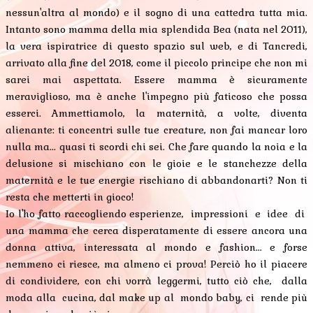
nessun'altra al mondo) e il sogno di una cattedra tutta mia.
Intanto sono mamma della mia splendida Bea (nata nel 2011),
la vera ispiratrice di questo spazio sul web, e di Tancredi,
arrivato alla fine del 2018, come il piccolo principe che non mi
sarei mai aspettata. Essere mamma è sicuramente
meraviglioso, ma è anche l'impegno più faticoso che possa
esserci. Ammettiamolo, la maternità, a volte, diventa
alienante: ti concentri sulle tue creature, non fai mancar loro
nulla ma... quasi ti scordi chi sei. Che fare quando la noia e la
delusione si mischiano con le gioie e le stanchezze della
maternità e le tue energie rischiano di abbandonarti? Non ti
resta che metterti in gioco!
Io l'ho fatto raccogliendo esperienze, impressioni e idee di
una mamma che cerca disperatamente di essere ancora una
donna attiva, interessata al mondo e fashion... e forse
nemmeno ci riesce, ma almeno ci prova! Perciò ho il piacere
di condividere, con chi vorrà leggermi, tutto ciò che, dalla
moda alla cucina, dal make up al mondo baby, ci rende più