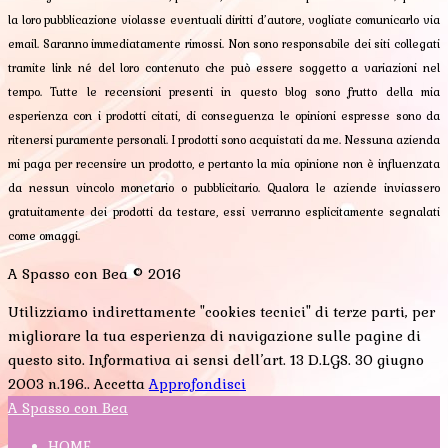
la loro pubblicazione violasse eventuali diritti d’autore, vogliate comunicarlo via
email. Saranno immediatamente rimossi. Non sono responsabile dei siti collegati
tramite link né del loro contenuto che può essere soggetto a variazioni nel
tempo. Tutte le recensioni presenti in questo blog sono frutto della mia
esperienza con i prodotti citati, di conseguenza le opinioni espresse sono da
ritenersi puramente personali. I prodotti sono acquistati da me. Nessuna azienda
mi paga per recensire un prodotto, e pertanto la mia opinione non è influenzata
da nessun vincolo monetario o pubblicitario. Qualora le aziende inviassero
gratuitamente dei prodotti da testare, essi verranno esplicitamente segnalati
come omaggi.
A Spasso con Bea © 2016
Utilizziamo indirettamente "cookies tecnici" di terze parti, per
migliorare la tua esperienza di navigazione sulle pagine di
questo sito. Informativa ai sensi dell’art. 13 D.LGS. 30 giugno
2003 n.196..
Accetta
Approfondisci
A Spasso con Bea
HOME