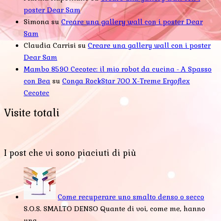
poster Dear Sam
Simona
su
Creare una gallery wall con i poster Dear
Sam
Claudia Carrisi
su
Creare una gallery wall con i poster
Dear Sam
Mambo 8590 Cecotec: il mio robot da cucina - A Spasso
con Bea
su
Conga RockStar 700 X-Treme Ergoflex
Cecotec
Visite totali
I post che vi sono piaciuti di più
Come recuperare uno smalto denso o secco
S.O.S. SMALTO DENSO Quante di voi, come me, hanno
una...