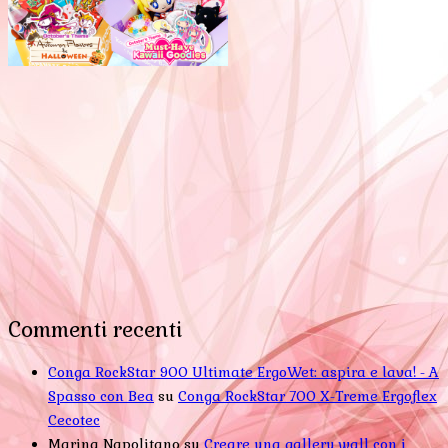
Commenti recenti
Conga RockStar 900 Ultimate ErgoWet: aspira e lava! - A
Spasso con Bea
su
Conga RockStar 700 X-Treme Ergoflex
Cecotec
Marina Napolitano
su
Creare una gallery wall con i