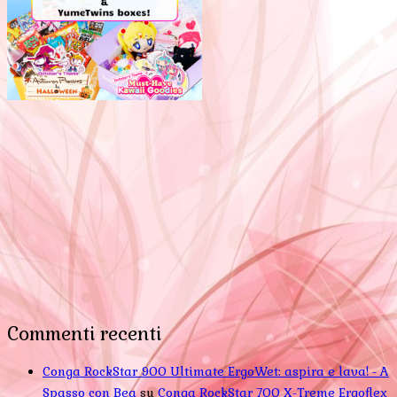
Commenti recenti
Conga RockStar 900 Ultimate ErgoWet: aspira e lava! - A
Spasso con Bea
su
Conga RockStar 700 X-Treme Ergoflex