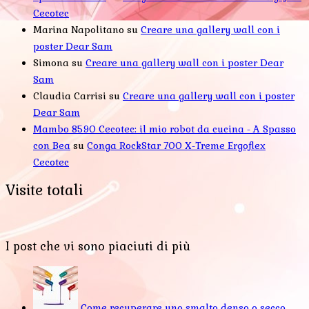
Cecotec
Marina Napolitano
su
Creare una gallery wall con i
poster Dear Sam
Simona
su
Creare una gallery wall con i poster Dear
Sam
Claudia Carrisi
su
Creare una gallery wall con i poster
Dear Sam
Mambo 8590 Cecotec: il mio robot da cucina - A Spasso
con Bea
su
Conga RockStar 700 X-Treme Ergoflex
Cecotec
Visite totali
I post che vi sono piaciuti di più
Come recuperare uno smalto denso o secco