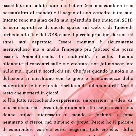
(ssshhh!), una sudata laurea in Lettere (che non cambierei con
nessun'altra al mondo) e il sogno di una cattedra tutta mia.
Intanto sono mamma della mia splendida Bea (nata nel 2011),
la vera ispiratrice di questo spazio sul web, e di Tancredi,
arrivato alla fine del 2018, come il piccolo principe che non mi
sarei mai aspettata. Essere mamma è sicuramente
meraviglioso, ma è anche l'impegno più faticoso che possa
esserci. Ammettiamolo, la maternità, a volte, diventa
alienante: ti concentri sulle tue creature, non fai mancar loro
nulla ma... quasi ti scordi chi sei. Che fare quando la noia e la
delusione si mischiano con le gioie e le stanchezze della
maternità e le tue energie rischiano di abbandonarti? Non ti
resta che metterti in gioco!
Io l'ho fatto raccogliendo esperienze, impressioni e idee di
una mamma che cerca disperatamente di essere ancora una
donna attiva, interessata al mondo e fashion... e forse
nemmeno ci riesce, ma almeno ci prova! Perciò ho il piacere
di condividere, con chi vorrà leggermi, tutto ciò che, dalla