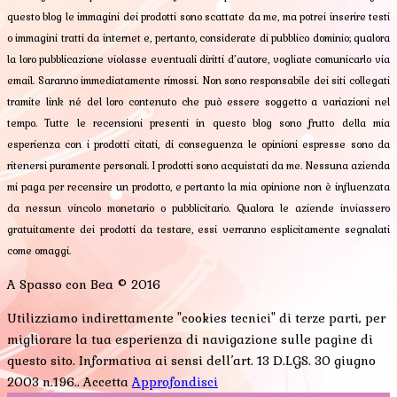
questo blog le immagini dei prodotti sono scattate da me, ma potrei inserire testi
o immagini tratti da internet e, pertanto, considerate di pubblico dominio; qualora
la loro pubblicazione violasse eventuali diritti d’autore, vogliate comunicarlo via
email. Saranno immediatamente rimossi. Non sono responsabile dei siti collegati
tramite link né del loro contenuto che può essere soggetto a variazioni nel
tempo. Tutte le recensioni presenti in questo blog sono frutto della mia
esperienza con i prodotti citati, di conseguenza le opinioni espresse sono da
ritenersi puramente personali. I prodotti sono acquistati da me. Nessuna azienda
mi paga per recensire un prodotto, e pertanto la mia opinione non è influenzata
da nessun vincolo monetario o pubblicitario. Qualora le aziende inviassero
gratuitamente dei prodotti da testare, essi verranno esplicitamente segnalati
come omaggi.
A Spasso con Bea © 2016
Utilizziamo indirettamente "cookies tecnici" di terze parti, per
migliorare la tua esperienza di navigazione sulle pagine di
questo sito. Informativa ai sensi dell’art. 13 D.LGS. 30 giugno
2003 n.196..
Accetta
Approfondisci