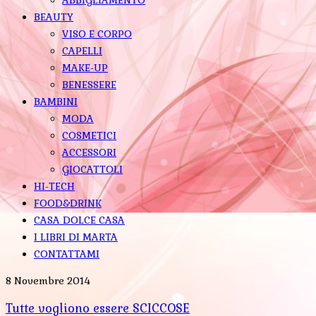
BEAUTY
VISO E CORPO
CAPELLI
MAKE-UP
BENESSERE
BAMBINI
MODA
COSMETICI
ACCESSORI
GIOCATTOLI
HI-TECH
FOOD&DRINK
CASA DOLCE CASA
I LIBRI DI MARTA
CONTATTAMI
8 Novembre 2014
Tutte vogliono essere SCICCOSE