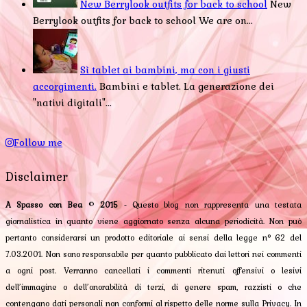
New Berrylook outfits for back to school
New
Berrylook outfits for back to school We are on...
Sì tablet ai bambini, ma con i giusti
accorgimenti.
Bambini e tablet. La generazione dei
"nativi digitali"...
Follow me
Disclaimer
A Spasso con Bea
©
2015
- Questo blog non rappresenta una testata
giornalistica in quanto viene aggiornato senza alcuna periodicità. Non può
pertanto considerarsi un prodotto editoriale ai sensi della legge n° 62 del
7.03.2001. Non sono responsabile per quanto pubblicato dai lettori nei commenti
a ogni post. Verranno cancellati i commenti ritenuti offensivi o lesivi
dell’immagine o dell’onorabilità di terzi, di genere spam, razzisti o che
contengano dati personali non conformi al rispetto delle norme sulla Privacy. In