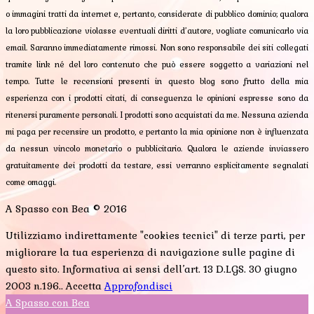
o immagini tratti da internet e, pertanto, considerate di pubblico dominio; qualora
la loro pubblicazione violasse eventuali diritti d’autore, vogliate comunicarlo via
email. Saranno immediatamente rimossi. Non sono responsabile dei siti collegati
tramite link né del loro contenuto che può essere soggetto a variazioni nel
tempo. Tutte le recensioni presenti in questo blog sono frutto della mia
esperienza con i prodotti citati, di conseguenza le opinioni espresse sono da
ritenersi puramente personali. I prodotti sono acquistati da me. Nessuna azienda
mi paga per recensire un prodotto, e pertanto la mia opinione non è influenzata
da nessun vincolo monetario o pubblicitario. Qualora le aziende inviassero
gratuitamente dei prodotti da testare, essi verranno esplicitamente segnalati
come omaggi.
A Spasso con Bea © 2016
Utilizziamo indirettamente "cookies tecnici" di terze parti, per
migliorare la tua esperienza di navigazione sulle pagine di
questo sito. Informativa ai sensi dell’art. 13 D.LGS. 30 giugno
2003 n.196..
Accetta
Approfondisci
A Spasso con Bea