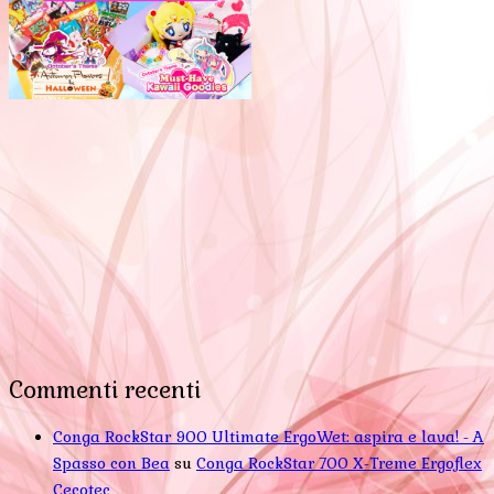
Commenti recenti
Conga RockStar 900 Ultimate ErgoWet: aspira e lava! - A
Spasso con Bea
su
Conga RockStar 700 X-Treme Ergoflex
Cecotec