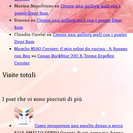
Marina Napolitano
su
Creare una gallery wall con i
poster Dear Sam
Simona
su
Creare una gallery wall con i poster Dear
Sam
Claudia Carrisi
su
Creare una gallery wall con i poster
Dear Sam
Mambo 8590 Cecotec: il mio robot da cucina - A Spasso
con Bea
su
Conga RockStar 700 X-Treme Ergoflex
Cecotec
Visite totali
I post che vi sono piaciuti di più
Come recuperare uno smalto denso o secco
S.O.S. SMALTO DENSO Quante di voi, come me, hanno