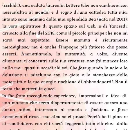
(ssshhh!), una sudata laurea in Lettere (che non cambierei con
nessun'altra al mondo) e il sogno di una cattedra tutta mia.
Intanto sono mamma della mia splendida Bea (nata nel 2011),
la vera ispiratrice di questo spazio sul web, e di Tancredi,
arrivato alla fine del 2018, come il piccolo principe che non mi
sarei mai aspettata. Essere mamma è sicuramente
meraviglioso, ma è anche l'impegno più faticoso che possa
esserci. Ammettiamolo, la maternità, a volte, diventa
alienante: ti concentri sulle tue creature, non fai mancar loro
nulla ma... quasi ti scordi chi sei. Che fare quando la noia e la
delusione si mischiano con le gioie e le stanchezze della
maternità e le tue energie rischiano di abbandonarti? Non ti
resta che metterti in gioco!
Io l'ho fatto raccogliendo esperienze, impressioni e idee di
una mamma che cerca disperatamente di essere ancora una
donna attiva, interessata al mondo e fashion... e forse
nemmeno ci riesce, ma almeno ci prova! Perciò ho il piacere
di condividere, con chi vorrà leggermi, tutto ciò che, dalla