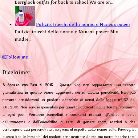
Berrylook outfits for back to school We are on...
Pulizie: trucchi della nonna e Nuncas power
Pulizie: trucchi della nonna e Nuncas power Mia
madre...
Follow me
Disclaimer
A Spasso con Bea
©
2015
- Questo blog non rappresenta una testata
giornalistica in quanto viene aggiornato senza alcuna periodicità. Non può
pertanto considerarsi un prodotto editoriale ai sensi della legge n° 62 del
7.03.2001. Non sono responsabile per quanto pubblicato dai lettori nei commenti
a ogni post. Verranno cancellati i commenti ritenuti offensivi o lesivi
dell’immagine o dell’onorabilità di terzi, di genere spam, razzisti o che
contengano dati personali non conformi al rispetto delle norme sulla Privacy. In
questo blog le immagini dei prodotti sono scattate da me, ma potrei inserire testi