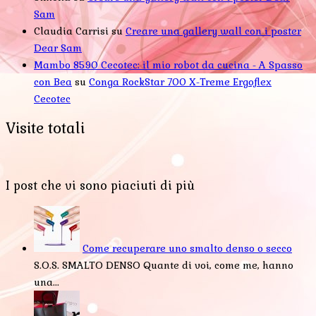
Sam
Claudia Carrisi
su
Creare una gallery wall con i poster
Dear Sam
Mambo 8590 Cecotec: il mio robot da cucina - A Spasso
con Bea
su
Conga RockStar 700 X-Treme Ergoflex
Cecotec
Visite totali
I post che vi sono piaciuti di più
Come recuperare uno smalto denso o secco
S.O.S. SMALTO DENSO Quante di voi, come me, hanno
una...