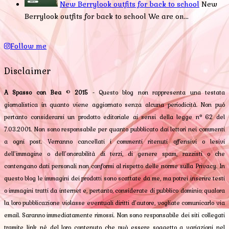
New Berrylook outfits for back to school
New
Berrylook outfits for back to school We are on...
Follow me
Disclaimer
A Spasso con Bea
©
2015
- Questo blog non rappresenta una testata
giornalistica in quanto viene aggiornato senza alcuna periodicità. Non può
pertanto considerarsi un prodotto editoriale ai sensi della legge n° 62 del
7.03.2001. Non sono responsabile per quanto pubblicato dai lettori nei commenti
a ogni post. Verranno cancellati i commenti ritenuti offensivi o lesivi
dell’immagine o dell’onorabilità di terzi, di genere spam, razzisti o che
contengano dati personali non conformi al rispetto delle norme sulla Privacy. In
questo blog le immagini dei prodotti sono scattate da me, ma potrei inserire testi
o immagini tratti da internet e, pertanto, considerate di pubblico dominio; qualora
la loro pubblicazione violasse eventuali diritti d’autore, vogliate comunicarlo via
email. Saranno immediatamente rimossi. Non sono responsabile dei siti collegati
tramite link né del loro contenuto che può essere soggetto a variazioni nel