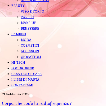
BEAUTY
VISO E CORPO
CAPELLI
MAKE-UP
BENESSERE
BAMBINI
MODA
COSMETICI
ACCESSORI
GIOCATTOLI
HI-TECH
FOOD&DRINK
CASA DOLCE CASA
I LIBRI DI MARTA
CONTATTAMI
21 Febbraio 2018
Corpo: che cos’è la radiofrequenza?