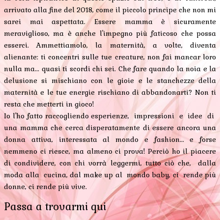
arrivato alla fine del 2018, come il piccolo principe che non mi
sarei mai aspettata. Essere mamma è sicuramente
meraviglioso, ma è anche l'impegno più faticoso che possa
esserci. Ammettiamolo, la maternità, a volte, diventa
alienante: ti concentri sulle tue creature, non fai mancar loro
nulla ma... quasi ti scordi chi sei. Che fare quando la noia e la
delusione si mischiano con le gioie e le stanchezze della
maternità e le tue energie rischiano di abbandonarti? Non ti
resta che metterti in gioco!
Io l'ho fatto raccogliendo esperienze, impressioni e idee di
una mamma che cerca disperatamente di essere ancora una
donna attiva, interessata al mondo e fashion... e forse
nemmeno ci riesce, ma almeno ci prova! Perciò ho il piacere
di condividere, con chi vorrà leggermi, tutto ciò che, dalla
moda alla cucina, dal make up al mondo baby, ci rende più
donne, ci rende più vive.
Passa a trovarmi qui