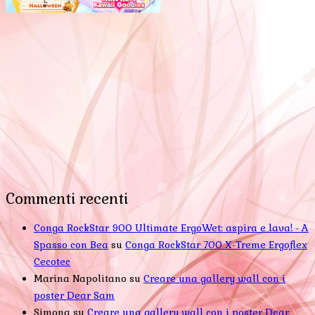
Commenti recenti
Conga RockStar 900 Ultimate ErgoWet: aspira e lava! - A
Spasso con Bea
su
Conga RockStar 700 X-Treme Ergoflex
Cecotec
Marina Napolitano
su
Creare una gallery wall con i
poster Dear Sam
Simona
su
Creare una gallery wall con i poster Dear