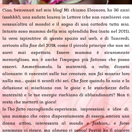
Ciao, benvenuti nel mio blog! Mi chiamo Eleonora, ho 36 anni
(ssshhh!), una sudata laurea in Lettere (che non cambierei con
nessun'altra al mondo) e il sogno di una cattedra tutta mia.
Intanto sono mamma della mia splendida Bea (nata nel 2011),
la vera ispiratrice di questo spazio sul web, e di Tancredi,
arrivato alla fine del 2018, come il piccolo principe che non mi
sarei mai aspettata. Essere mamma è sicuramente
meraviglioso, ma è anche l'impegno più faticoso che possa
esserci. Ammettiamolo, la maternità, a volte, diventa
alienante: ti concentri sulle tue creature, non fai mancar loro
nulla ma... quasi ti scordi chi sei. Che fare quando la noia e la
delusione si mischiano con le gioie e le stanchezze della
maternità e le tue energie rischiano di abbandonarti? Non ti
resta che metterti in gioco!
Io l'ho fatto raccogliendo esperienze, impressioni e idee di
una mamma che cerca disperatamente di essere ancora una
donna attiva, interessata al mondo e fashion... e forse
nemmeno ci riesce, ma almeno ci prova! Perciò ho il piacere