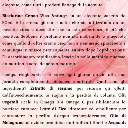
elegante, come tutti i prodotti Bottega di Lungavita.
Bioclarine Crema Viso Antiag
e, in un elegante vasetto da
50ml, è la crema giorno e notte che sto utilizzando da un
mesetto circa e devo dire che la mia esperienza è più che
positiva. Sebbene il profumo non sia inebriante e piacevole
come quello di altre creme viso, non è nemmeno spiacevole e
comunque svanisce praticamente subito dopo l'applicazione.
Di assorbimento rapidissimo, lascia la pelle morbida e setosa
da mattina a sera, da sera a mattina.
Leviga, ringiovanisce e nutre ogni giorno grazie alla sua
formula completamente biologica e naturale. Quali sono gli
ingredienti?
Estratto di sesamo
per ridurre gli effetti
dell'invecchiamento, le rughe e la perdita di volume;
Olii
vegetali
ricchi in Omega 3 e Omega 6 per ribilanciare la
barriera cutanea;
Latte di Fico
idratante ed emolliente per
contrastare la perdita d'acqua transepidermica;
Olio di
Melograno
ad azione protettiva anti radicali liberi e
Acqua di