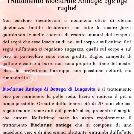
Trattamento Bioclarine Antiage: bye bye
rughe!
Non esistono incantesimi e nemmeno elisir di eterna
giovinezza. Inutile desiderare con tutte le nostre forze,
guardando le stelle cadenti, di restare immuni dal tempo e
dai segni che esso lascia su di noi, sul corpo e sull'anima. Se i
segni sull'anima ci regalano saggezza, quelli sul corpo e sul
viso in particolare sono meno graditi. Rughe, zampette di
galline e codice a barre non sono proprio le linee del nostro
viso che preferiamo. Purtroppo non possiamo evitarli, ma
rimandarli sì.
Bioclarine Antiage di Bottega di Lungavita
è il trattamento
viso per mantenere la pelle soda, liscia e radiosa il più a
lungo possibile. Ormai è dalla tenera età di 20 anni che uso
regolarmente creme anti-età, perché, si sa, prevenire è meglio
che curare. Nell'ultimo mese ho usato regolarmente il
trattamento
Bioclarine antiage
che si compone di una
maschera viso e di una crema idratante, entrambi dall'effetto