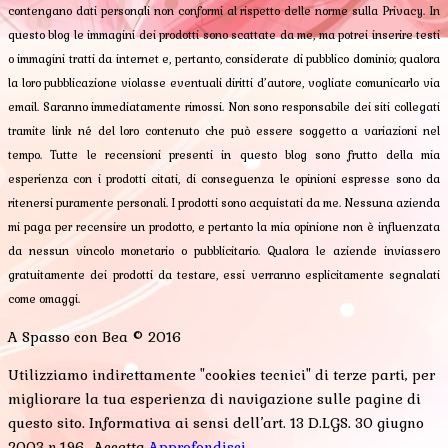
contengano dati personali non conformi al rispetto delle norme sulla Privacy. In
questo blog le immagini dei prodotti sono scattate da me, ma potrei inserire testi
o immagini tratti da internet e, pertanto, considerate di pubblico dominio; qualora
la loro pubblicazione violasse eventuali diritti d’autore, vogliate comunicarlo via
email. Saranno immediatamente rimossi. Non sono responsabile dei siti collegati
tramite link né del loro contenuto che può essere soggetto a variazioni nel
tempo. Tutte le recensioni presenti in questo blog sono frutto della mia
esperienza con i prodotti citati, di conseguenza le opinioni espresse sono da
ritenersi puramente personali. I prodotti sono acquistati da me. Nessuna azienda
mi paga per recensire un prodotto, e pertanto la mia opinione non è influenzata
da nessun vincolo monetario o pubblicitario. Qualora le aziende inviassero
gratuitamente dei prodotti da testare, essi verranno esplicitamente segnalati
come omaggi.
A Spasso con Bea © 2016
Utilizziamo indirettamente "cookies tecnici" di terze parti, per
migliorare la tua esperienza di navigazione sulle pagine di
questo sito. Informativa ai sensi dell’art. 13 D.LGS. 30 giugno
2003 n.196..
Accetta
Approfondisci