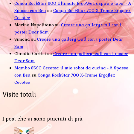
Conga RockStar 900 Ultimate ErgoWet: aspira e lava! - A
Spasso con Bea
su
Conga RockStar 700 X-Treme Ergoflex
Cecotec
Marina Napolitano
su
Creare una gallery wall con i
poster Dear Sam
Simona
su
Creare una gallery wall con i poster Dear
Sam
Claudia Carrisi
su
Creare una gallery wall con i poster
Dear Sam
Mambo 8590 Cecotec: il mio robot da cucina - A Spasso
con Bea
su
Conga RockStar 700 X-Treme Ergoflex
Cecotec
Visite totali
I post che vi sono piaciuti di più