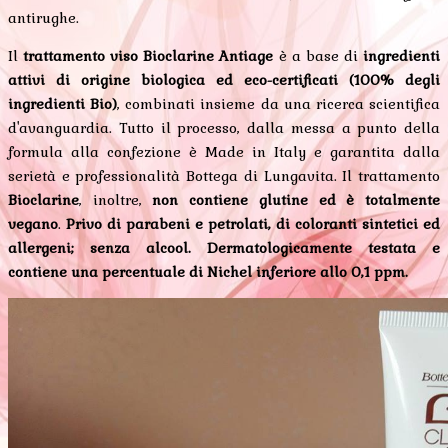
antirughe.
Il
trattamento viso Bioclarine Antiage
è a base di
ingredienti
attivi di origine biologica ed eco-certificati (100% degli
ingredienti Bio)
, combinati insieme da una ricerca scientifica
d'avanguardia. Tutto il processo, dalla messa a punto della
formula alla confezione è Made in Italy e garantita dalla
serietà e professionalità Bottega di Lungavita. Il trattamento
Bioclarine
, inoltre,
non contiene glutine ed è totalmente
vegano
.
Privo di parabeni e petrolati, di coloranti sintetici ed
allergeni; senza alcool. Dermatologicamente testata e
contiene una percentuale di Nichel inferiore allo 0,1 ppm.