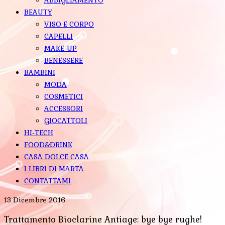
BEAUTY
VISO E CORPO
CAPELLI
MAKE-UP
BENESSERE
BAMBINI
MODA
COSMETICI
ACCESSORI
GIOCATTOLI
HI-TECH
FOOD&DRINK
CASA DOLCE CASA
I LIBRI DI MARTA
CONTATTAMI
13 Dicembre 2016
Trattamento Bioclarine Antiage: bye bye rughe!