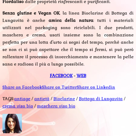
Fiordaliso
dalle proprietà rinfrescanti e purificanti.
Senza glutine e Vegan OK
, la linea Bioclarine di Bottega di
Lungavita è anche
amica della natura
: tutti i materiali
utilizzati nel packaging sono riciclabili. I due prodotti,
maschera e crema, usati insieme sono la combinazione
perfetta per una lotta d'urto ai segni del tempo, perché anche
se non ci si può aspettare che il tempo si fermi, si può però
rallentare il processo di invecchiamento e mantenere la pelle
sana e radiosa il più a lungo possibile.
FACEBOOK
-
WEB
Share on Facebook
Share on Twitter
Share on Linkedin
TAGS:
antiage
/
antietà
/
Bioclarine
/
Bottega di Lungavita
/
crema viso bio
/
maschera viso bio