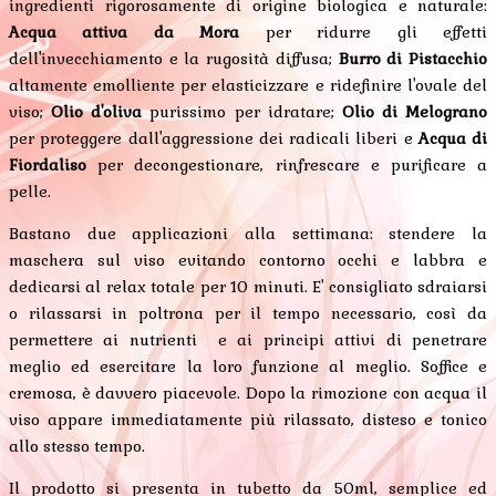
ingredienti rigorosamente di origine biologica e naturale:
Acqua attiva da Mora
per ridurre gli effetti
dell'invecchiamento e la rugosità diffusa;
Burro di Pistacchio
altamente emolliente per elasticizzare e ridefinire l'ovale del
viso;
Olio d'oliva
purissimo per idratare;
Olio di Melograno
per proteggere dall'aggressione dei radicali liberi e
Acqua di
Fiordaliso
per decongestionare, rinfrescare e purificare a
pelle.
Bastano due applicazioni alla settimana: stendere la
maschera sul viso evitando contorno occhi e labbra e
dedicarsi al relax totale per 10 minuti. E' consigliato sdraiarsi
o rilassarsi in poltrona per il tempo necessario, così da
permettere ai nutrienti e ai principi attivi di penetrare
meglio ed esercitare la loro funzione al meglio. Soffice e
cremosa, è davvero piacevole. Dopo la rimozione con acqua il
viso appare immediatamente più rilassato, disteso e tonico
allo stesso tempo.
Il prodotto si presenta in tubetto da 50ml, semplice ed