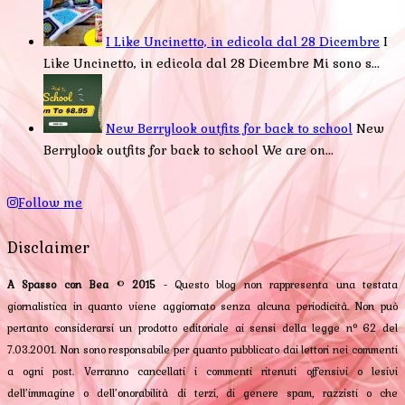
I Like Uncinetto, in edicola dal 28 Dicembre
I
Like Uncinetto, in edicola dal 28 Dicembre Mi sono s...
New Berrylook outfits for back to school
New
Berrylook outfits for back to school We are on...
Follow me
Disclaimer
A Spasso con Bea
©
2015
- Questo blog non rappresenta una testata
giornalistica in quanto viene aggiornato senza alcuna periodicità. Non può
pertanto considerarsi un prodotto editoriale ai sensi della legge n° 62 del
7.03.2001. Non sono responsabile per quanto pubblicato dai lettori nei commenti
a ogni post. Verranno cancellati i commenti ritenuti offensivi o lesivi
dell’immagine o dell’onorabilità di terzi, di genere spam, razzisti o che