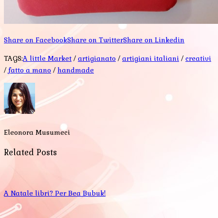
Share on Facebook
Share on Twitter
Share on Linkedin
TAGS:
A little Market
/
artigianato
/
artigiani italiani
/
creativi
/
fatto a mano
/
handmade
Eleonora Musumeci
Related Posts
A Natale libri? Per Bea Bubuk!