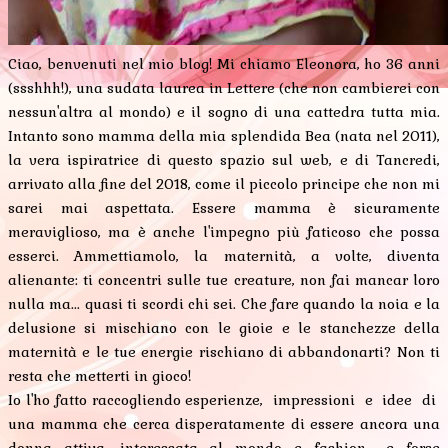
Ciao, benvenuti nel mio blog! Mi chiamo Eleonora, ho 36 anni
(ssshhh!), una sudata laurea in Lettere (che non cambierei con
nessun'altra al mondo) e il sogno di una cattedra tutta mia.
Intanto sono mamma della mia splendida Bea (nata nel 2011),
la vera ispiratrice di questo spazio sul web, e di Tancredi,
arrivato alla fine del 2018, come il piccolo principe che non mi
sarei mai aspettata. Essere mamma è sicuramente
meraviglioso, ma è anche l'impegno più faticoso che possa
esserci. Ammettiamolo, la maternità, a volte, diventa
alienante: ti concentri sulle tue creature, non fai mancar loro
nulla ma... quasi ti scordi chi sei. Che fare quando la noia e la
delusione si mischiano con le gioie e le stanchezze della
maternità e le tue energie rischiano di abbandonarti? Non ti
resta che metterti in gioco!
Io l'ho fatto raccogliendo esperienze, impressioni e idee di
una mamma che cerca disperatamente di essere ancora una
donna attiva, interessata al mondo e fashion... e forse