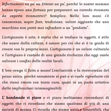
Riflettiamoci un po' su. Ditemi un po', perché le nostre mamme
hanno speso una fortuna per prepararci un corredo ricamato
da esperte ricamatrici? Semplice. Nelle loro mani c'è
conoscenza, saper fare, tradizione, valore aggiunto che una
macchina non potrà mai infondere a un "prodotto".
L'artigianato è arte, è storia che si traduce in oggetti, è stile
che nasce dalla cultura, è amore per ciò che si è in grado di
creare con le proprie mani. L'artigianato è un valore culturale
e l'artigiano è custode di una grande ricchezza che oggi vuole
valicare i confini delle realtà locali.
E ben venga il fatto a mano! L'esclusività e la ricercatezza del
pezzo unico, perché raramente si può o si vuole riprodurre ciò
che viene creato con tanta cura, quasi in un parto artistico
dalle implicazioni inimmaginabili.
L' handmade ci piace
e ci piace moltissimo circondarci di
oggetti che ci ricordano che siamo qualcosa di più di una
società di massa. Ci ricorda che siamo unici e irripetibili, che