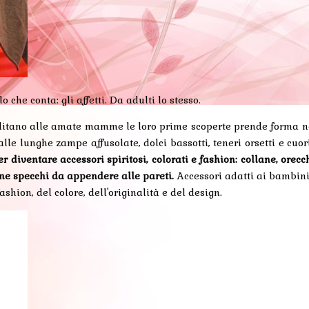
he conta: gli affetti. Da adulti lo stesso.
ditano alle amate mamme le loro prime scoperte prende forma ne
dalle lunghe zampe affusolate, dolci bassotti, teneri orsetti e cuori
diventare accessori spiritosi, colorati e fashion: collane, orecchin
ome specchi da appendere alle pareti.
Accessori adatti ai bambini
hion, del colore, dell'originalità e del design.