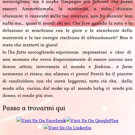
meraviglioso, ma è anche l'impegno più faticoso che possa
esserci. Ammettiamolo, la maternità, a volte, diventa
alienante: ti concentri sulle tue creature, non fai mancar loro
nulla ma... quasi ti scordi chi sei. Che fare quando la noia e la
delusione si mischiano con le gioie e le stanchezze della
maternità e le tue energie rischiano di abbandonarti? Non ti
resta che metterti in gioco!
Io l'ho fatto raccogliendo esperienze, impressioni e idee di
una mamma che cerca disperatamente di essere ancora una
donna attiva, interessata al mondo e fashion... e forse
nemmeno ci riesce, ma almeno ci prova! Perciò ho il piacere
di condividere, con chi vorrà leggermi, tutto ciò che, dalla
moda alla cucina, dal make up al mondo baby, ci rende più
donne, ci rende più vive.
Passa a trovarmi qui