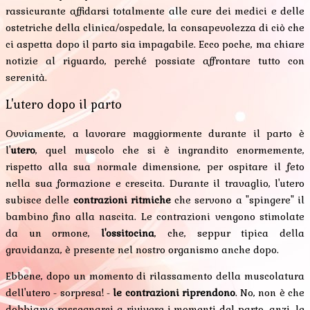
rassicurante affidarsi totalmente alle cure dei medici e delle
ostetriche della clinica/ospedale, la consapevolezza di ciò che
ci aspetta dopo il parto sia impagabile. Ecco poche, ma chiare
notizie al riguardo, perché possiate affrontare tutto con
serenità.
L'utero dopo il parto
Ovviamente, a lavorare maggiormente durante il parto è
l'
utero
, quel muscolo che si è ingrandito enormemente,
rispetto alla sua normale dimensione, per ospitare il feto
nella sua formazione e crescita. Durante il travaglio, l'utero
subisce delle
contrazioni ritmiche
che servono a "spingere" il
bambino fino alla nascita. Le contrazioni vengono stimolate
da un ormone,
l'ossitocina
, che, seppur tipica della
gravidanza, è presente nel nostro organismo anche dopo.
Ebbene, dopo un momento di rilassamento della muscolatura
dell'utero - sorpresa! -
le contrazioni riprendono
. No, non è che
dobbiamo rassegnarci a rivivere i momenti del parto, anzi, le