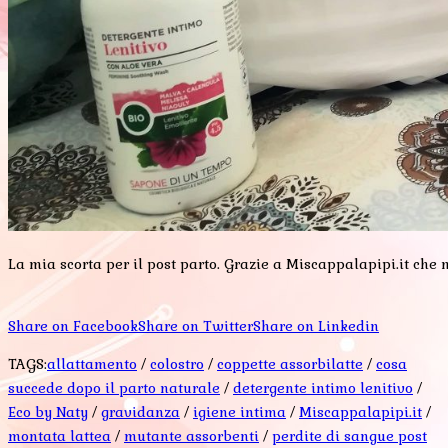
La mia scorta per il post parto. Grazie a Miscappalapipi.it che me
Share on Facebook
Share on Twitter
Share on Linkedin
TAGS:
allattamento
/
colostro
/
coppette assorbilatte
/
cosa
succede dopo il parto naturale
/
detergente intimo lenitivo
/
Eco by Naty
/
gravidanza
/
igiene intima
/
Miscappalapipi.it
/
montata lattea
/
mutante assorbenti
/
perdite di sangue post