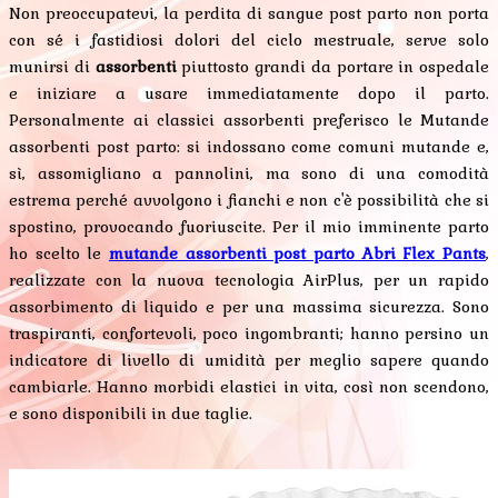
Non preoccupatevi, la perdita di sangue post parto non porta
con sé i fastidiosi dolori del ciclo mestruale, serve solo
munirsi di
assorbenti
piuttosto grandi da portare in ospedale
e iniziare a usare immediatamente dopo il parto.
Personalmente ai classici assorbenti preferisco le Mutande
assorbenti post parto: si indossano come comuni mutande e,
sì, assomigliano a pannolini, ma sono di una comodità
estrema perché avvolgono i fianchi e non c'è possibilità che si
spostino, provocando fuoriuscite. Per il mio imminente parto
ho scelto le
mutande assorbenti post parto Abri Flex Pants
,
realizzate con la nuova tecnologia AirPlus, per un rapido
assorbimento di liquido e per una massima sicurezza. Sono
traspiranti, confortevoli, poco ingombranti; hanno persino un
indicatore di livello di umidità per meglio sapere quando
cambiarle. Hanno morbidi elastici in vita, così non scendono,
e sono disponibili in due taglie.