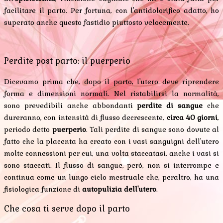
facilitare il parto. Per fortuna, con l'antidolorifico adatto, ho
superato anche questo fastidio piuttosto velocemente.
Perdite post parto: il puerperio
Dicevamo prima che, dopo il parto, l'utero deve riprendere
forma e dimensioni normali. Nel ristabilirsi la normalità,
sono prevedibili anche abbondanti
perdite di sangue
che
dureranno, con intensità di flusso decrescente,
circa 40 giorni
,
periodo detto
puerperio
. Tali perdite di sangue sono dovute al
fatto che la placenta ha creato con i vasi sanguigni dell'utero
molte connessioni per cui, una volta staccatasi, anche i vasi si
sono staccati. Il flusso di sangue, però, non si interrompe e
continua come un lungo ciclo mestruale che, peraltro, ha una
fisiologica funzione di
autopulizia dell'utero
.
Che cosa ti serve dopo il parto