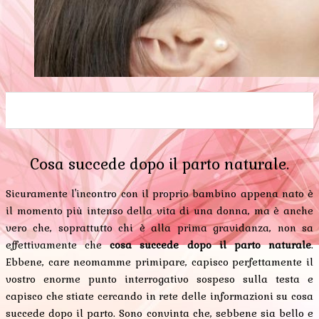
0
0
0
0
0
Cosa succede dopo il parto naturale.
Sicuramente l'incontro con il proprio bambino appena nato è
il momento più intenso della vita di una donna, ma è anche
vero che, soprattutto chi è alla prima gravidanza, non sa
effettivamente che
cosa succede dopo il parto naturale
.
Ebbene, care neomamme primipare, capisco perfettamente il
vostro enorme punto interrogativo sospeso sulla testa e
capisco che stiate cercando in rete delle informazioni su cosa
succede dopo il parto. Sono convinta che, sebbene sia bello e