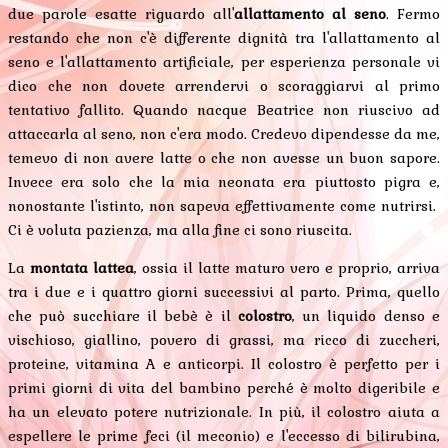
due parole esatte riguardo all'
allattamento al seno
. Fermo
restando che non c'è differente dignità tra l'allattamento al
seno e l'allattamento artificiale, per esperienza personale vi
dico che non dovete arrendervi o scoraggiarvi al primo
tentativo fallito. Quando nacque Beatrice non riuscivo ad
attaccarla al seno, non c'era modo. Credevo dipendesse da me,
temevo di non avere latte o che non avesse un buon sapore.
Invece era solo che la mia neonata era piuttosto pigra e,
nonostante l'istinto, non sapeva effettivamente come nutrirsi.
Ci è voluta pazienza, ma alla fine ci sono riuscita.
La
montata lattea
, ossia il latte maturo vero e proprio, arriva
tra i due e i quattro giorni successivi al parto. Prima, quello
che può succhiare il bebè è il
colostro
, un liquido denso e
vischioso, giallino, povero di grassi, ma ricco di zuccheri,
proteine, vitamina A e anticorpi. Il colostro è perfetto per i
primi giorni di vita del bambino perché è molto digeribile e
ha un elevato potere nutrizionale. In più, il colostro aiuta a
espellere le prime feci (il meconio) e l'eccesso di bilirubina,