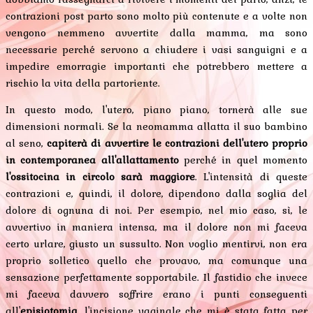
contrazioni post parto sono molto più contenute e a volte non
vengono nemmeno avvertite dalla mamma, ma sono
necessarie perché servono a chiudere i vasi sanguigni e a
impedire emorragie importanti che potrebbero mettere a
rischio la vita della partoriente.
In questo modo, l'utero, piano piano, tornerà alle sue
dimensioni normali. Se la neomamma allatta il suo bambino
al seno,
capiterà di avvertire le contrazioni dell'utero proprio
in contemporanea all'allattamento
perché in quel momento
l'ossitocina in circolo sarà maggiore
. L'intensità di queste
contrazioni e, quindi, il dolore, dipendono dalla soglia del
dolore di ognuna di noi. Per esempio, nel mio caso, sì, le
avvertivo in maniera intensa, ma il dolore non mi faceva
certo urlare, giusto un sussulto. Non voglio mentirvi, non era
proprio solletico quello che provavo, ma comunque una
sensazione perfettamente sopportabile. Il fastidio che invece
mi faceva davvero soffrire erano i punti conseguenti
all'
episiotomia
, l'incisione vaginale che mi è stata fatta per