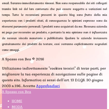
email. Saranno immediatamente rimossi. Non sono responsabile dei siti collegati
tramite link né del loro contenuto che può essere soggetto a variazioni nel
tempo. Tutte le recensioni presenti in questo blog sono frutto della mia
esperienza con i prodotti citati, di conseguenza le opinioni espresse sono da
ritenersi puramente personali. I prodotti sono acquistati da me. Nessuna azienda
mi paga per recensire un prodotto, e pertanto la mia opinione non è influenzata
da nessun vincolo monetario o pubblicitario. Qualora le aziende inviassero
gratuitamente dei prodotti da testare, essi verranno esplicitamente segnalati
come omaggi.
A Spasso con Bea © 2016
Utilizziamo indirettamente "cookies tecnici" di terze parti, per
migliorare la tua esperienza di navigazione sulle pagine di
questo sito. Informativa ai sensi dell’art. 13 D.LGS. 30 giugno
2003 n.196..
Accetta
Approfondisci
A Spasso con Bea
HOME
MODA