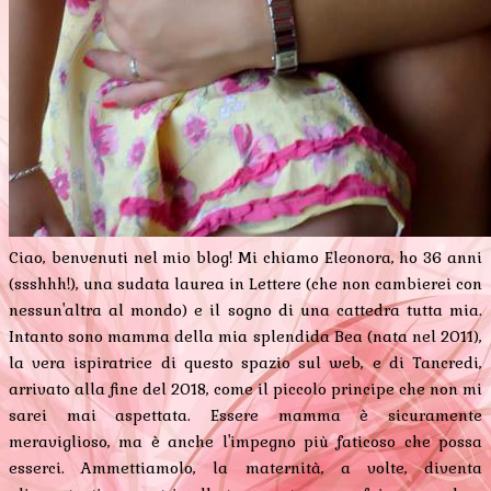
Ciao, benvenuti nel mio blog! Mi chiamo Eleonora, ho 36 anni
(ssshhh!), una sudata laurea in Lettere (che non cambierei con
nessun'altra al mondo) e il sogno di una cattedra tutta mia.
Intanto sono mamma della mia splendida Bea (nata nel 2011),
la vera ispiratrice di questo spazio sul web, e di Tancredi,
arrivato alla fine del 2018, come il piccolo principe che non mi
sarei mai aspettata. Essere mamma è sicuramente
meraviglioso, ma è anche l'impegno più faticoso che possa
esserci. Ammettiamolo, la maternità, a volte, diventa