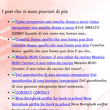
I post che vi sono piaciuti di più
Come
recuperare uno smalto denso o secco
S.O.S. SMALTO
DENSO Quante di voi, come me, hanno una...
Camelia Roma: quello che una borsa può dire
Camelia
Roma: quello che una borsa può dire E' un clic...
Mambo
8590 Cecotec: il mio robot da cucina
Mambo 8590
Cecotec: il mio robot da cucina del cuore! ...
Dal
guardaroba di una giovane insegnante
Dal guardaroba
di una giovane insegnante Quel momento...
CONTACT
New
Berrylook outfits for back to school
New Berrylook outfits