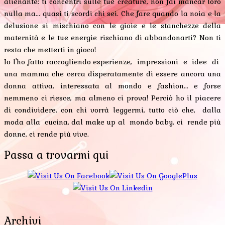
alienante: ti concentri sulle tue creature, non fai mancar loro
nulla ma... quasi ti scordi chi sei. Che fare quando la noia e la
delusione si mischiano con le gioie e le stanchezze della
maternità e le tue energie rischiano di abbandonarti? Non ti
resta che metterti in gioco!
Io l'ho fatto raccogliendo esperienze, impressioni e idee di
una mamma che cerca disperatamente di essere ancora una
donna attiva, interessata al mondo e fashion... e forse
nemmeno ci riesce, ma almeno ci prova! Perciò ho il piacere
di condividere, con chi vorrà leggermi, tutto ciò che, dalla
moda alla cucina, dal make up al mondo baby, ci rende più
donne, ci rende più vive.
Passa a trovarmi qui
Archivi