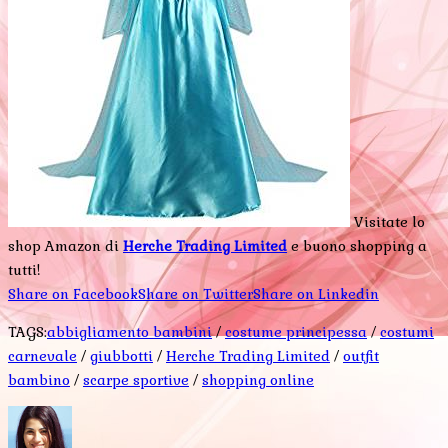
Visitate lo
shop Amazon di
Herche Trading Limited
e buono shopping a
tutti!
Share on Facebook
Share on Twitter
Share on Linkedin
TAGS:
abbigliamento bambini
/
costume principessa
/
costumi
carnevale
/
giubbotti
/
Herche Trading Limited
/
outfit
bambino
/
scarpe sportive
/
shopping online