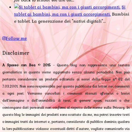
for back to school We are on...
Sì
tablet ai bambini, ma con i giusti accorgimenti.
Bambini
e tablet. La generazione dei "nativi digitali"...
Follow me
Disclaimer
A Spasso con Bea
©
2015
- Questo blog non rappresenta una testata
giornalistica in quanto viene aggiornato senza alcuna periodicità. Non può
pertanto considerarsi un prodotto editoriale ai sensi della legge n° 62 del
7.03.2001. Non sono responsabile per quanto pubblicato dai lettori nei commenti
a ogni post. Verranno cancellati i commenti ritenuti offensivi o lesivi
dell’immagine o dell’onorabilità di terzi, di genere spam, razzisti o che
contengano dati personali non conformi al rispetto delle norme sulla Privacy. In
questo blog le immagini dei prodotti sono scattate da me, ma potrei inserire testi
o immagini tratti da internet e, pertanto, considerate di pubblico dominio; qualora
la loro pubblicazione violasse eventuali diritti d’autore, vogliate comunicarlo via