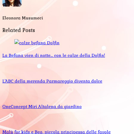
Eleonora Musumeci
Related Posts
La Befana vien di notte… con le calze della Dolfin!
L’ABC della merenda Parmareggio diventa dolce
OneConcept Miri Altalena da giardino
Malù for kids e Bea, piccola principessa delle favole