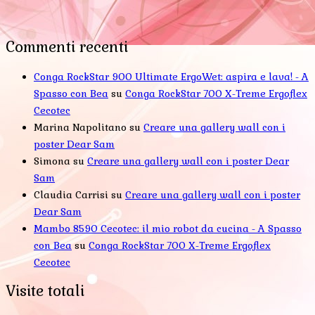
Commenti recenti
Conga RockStar 900 Ultimate ErgoWet: aspira e lava! - A
Spasso con Bea
su
Conga RockStar 700 X-Treme Ergoflex
Cecotec
Marina Napolitano
su
Creare una gallery wall con i
poster Dear Sam
Simona
su
Creare una gallery wall con i poster Dear
Sam
Claudia Carrisi
su
Creare una gallery wall con i poster
Dear Sam
Mambo 8590 Cecotec: il mio robot da cucina - A Spasso
con Bea
su
Conga RockStar 700 X-Treme Ergoflex
Cecotec
Visite totali