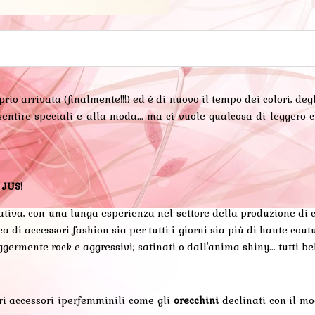
rio arrivata (finalmente!!!) ed è di nuovo il tempo dei colori, degl
ntire speciali e alla moda... ma ci vuole qualcosa di leggero che
i JUS
!
ativa, con una lunga esperienza nel settore della produzione di
di accessori fashion sia per tutti i giorni sia più di haute couture
ggermente rock e aggressivi; satinati o dall'anima shiny... tutti bell
tri accessori iperfemminili come gli
orecchini
declinati con il m