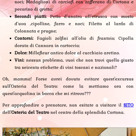
noci; Medaglioni di carciofi con zafferano di Cortona e
pecorino di grotta;
Secondi piatti:
Petto d’anatra all’etrusca con mosto
d’uva ,cipolline, farro e noci; Filetto al lardo di
Colonnata e prugne;
Contorni:
Fagioli zolfini all’olio di frantoio; Cipolla
dorata di Cannara in cartoccio;
Dolce:
Millefleur antico dolce al cucchiaio aretino.
Vini:
nessun problema, vuoi che non trovi quello giusto
tra seicento etichette di vini toscani e nazionali?
Oh, mamma! Forse avrei dovuto evitare quest'excursus
sull'Osteria del Teatro: come la mettiamo ora con
quest'acquolina in bocca che mi ritrovo???
Per approfondire o prenotare, non esitate a visitare il
SITO
dell'
Osteria del Teatro
nel centro della splendida Cortona.