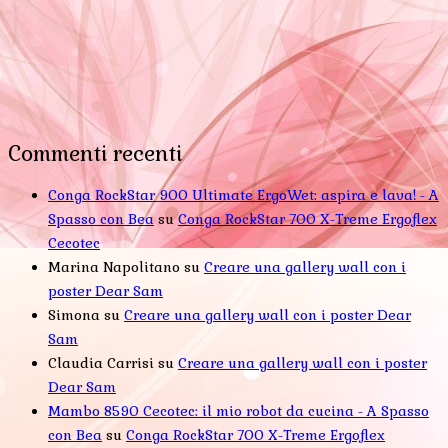
Commenti recenti
Conga RockStar 900 Ultimate ErgoWet: aspira e lava! - A
Spasso con Bea
su
Conga RockStar 700 X-Treme Ergoflex
Cecotec
Marina Napolitano
su
Creare una gallery wall con i
poster Dear Sam
Simona
su
Creare una gallery wall con i poster Dear
Sam
Claudia Carrisi
su
Creare una gallery wall con i poster
Dear Sam
Mambo 8590 Cecotec: il mio robot da cucina - A Spasso
con Bea
su
Conga RockStar 700 X-Treme Ergoflex