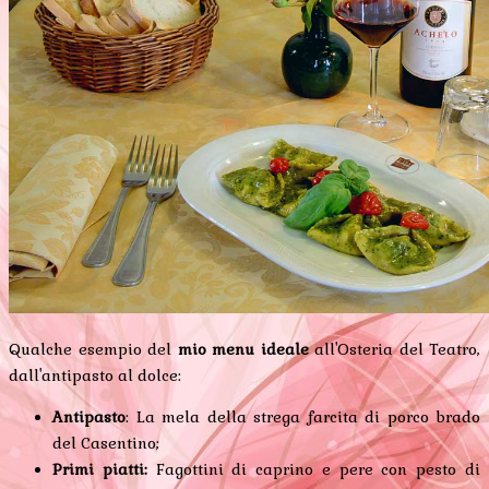
Qualche esempio del
mio menu ideale
all'Osteria del Teatro,
dall'antipasto al dolce:
Antipasto
: La mela della strega farcita di porco brado
del Casentino;
Primi piatti:
Fagottini di caprino e pere con pesto di