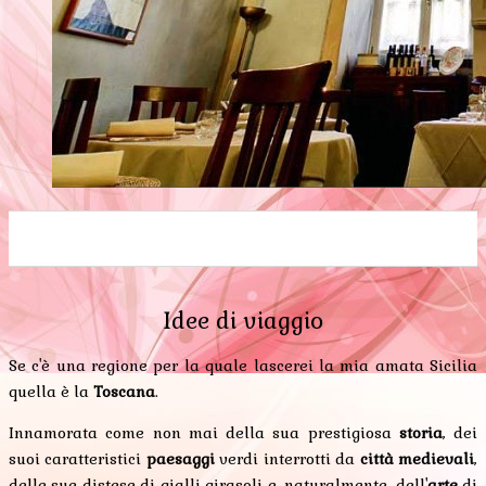
0
0
0
0
0
Idee di viaggio
Se c'è una regione per la quale lascerei la mia amata Sicilia
quella è la
Toscana
.
Innamorata come non mai della sua prestigiosa
storia
, dei
suoi caratteristici
paesaggi
verdi interrotti da
città medievali
,
delle sue distese di gialli girasoli e, naturalmente, dell'
arte
di