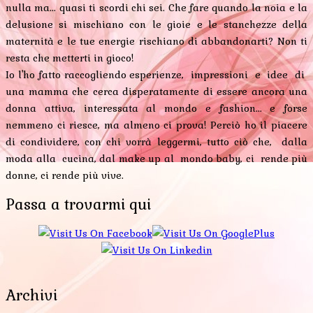
nulla ma... quasi ti scordi chi sei. Che fare quando la noia e la
delusione si mischiano con le gioie e le stanchezze della
maternità e le tue energie rischiano di abbandonarti? Non ti
resta che metterti in gioco!
Io l'ho fatto raccogliendo esperienze, impressioni e idee di
una mamma che cerca disperatamente di essere ancora una
donna attiva, interessata al mondo e fashion... e forse
nemmeno ci riesce, ma almeno ci prova! Perciò ho il piacere
di condividere, con chi vorrà leggermi, tutto ciò che, dalla
moda alla cucina, dal make up al mondo baby, ci rende più
donne, ci rende più vive.
Passa a trovarmi qui
Archivi