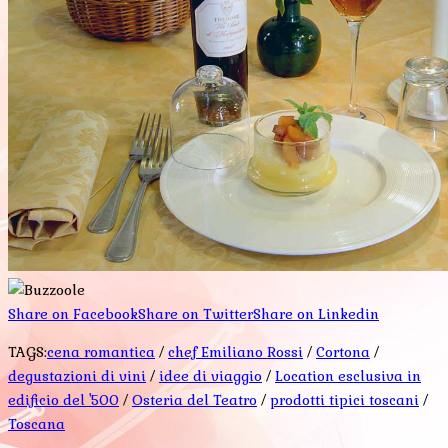
Share on Facebook
Share on Twitter
Share on Linkedin
TAGS:
cena romantica
/
chef Emiliano Rossi
/
Cortona
/
degustazioni di vini
/
idee di viaggio
/
Location esclusiva in
edificio del '500
/
Osteria del Teatro
/
prodotti tipici toscani
/
Toscana