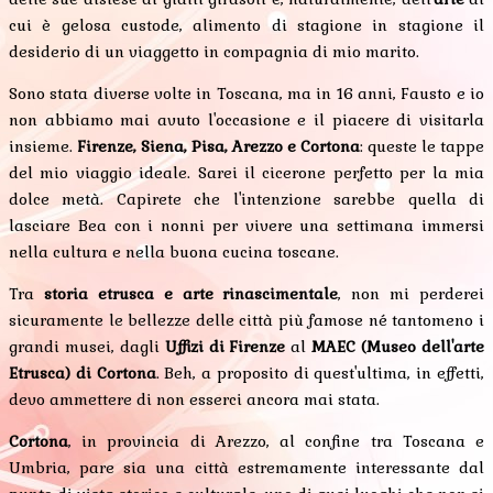
cui è gelosa custode, alimento di stagione in stagione il
desiderio di un viaggetto in compagnia di mio marito.
Sono stata diverse volte in Toscana, ma in 16 anni, Fausto e io
non abbiamo mai avuto l'occasione e il piacere di visitarla
insieme.
Firenze, Siena, Pisa, Arezzo e Cortona
: queste le tappe
del mio viaggio ideale. Sarei il cicerone perfetto per la mia
dolce metà. Capirete che l'intenzione sarebbe quella di
lasciare Bea con i nonni per vivere una settimana immersi
nella cultura e nella buona cucina toscane.
Tra
storia etrusca e arte rinascimentale
, non mi perderei
sicuramente le bellezze delle città più famose né tantomeno i
grandi musei, dagli
Uffizi di Firenze
al
MAEC (Museo dell'arte
Etrusca) di Cortona
. Beh, a proposito di quest'ultima, in effetti,
devo ammettere di non esserci ancora mai stata.
Cortona
, in provincia di Arezzo, al confine tra Toscana e
Umbria, pare sia una città estremamente interessante dal