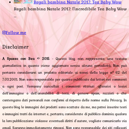
Regali bambina Natale 2017: Tea Baby Wow
Regali bambina Natale 2017: l'incredibile Tea Baby Wow
...
Follow me
Disclaimer
A Spasso con Bea
©
2015
- Questo blog non rappresenta una testata
giornalistica in quanto viene aggiornato senza alcuna periodicità. Non può
pertanto considerarsi un prodotto editoriale ai sensi della legge n° 62 del
7.03.2001. Non sono responsabile per quanto pubblicato dai lettori nei commenti
a ogni post. Verranno cancellati i commenti ritenuti offensivi o lesivi
dell’immagine o dell’onorabilità di terzi, di genere spam, razzisti o che
contengano dati personali non conformi al rispetto delle norme sulla Privacy. In
questo blog le immagini dei prodotti sono scattate da me, ma potrei inserire testi
o immagini tratti da internet e, pertanto, considerate di pubblico dominio; qualora
la loro pubblicazione violasse eventuali diritti d’autore, vogliate comunicarlo via
email. Saranno immediatamente rimossi. Non sono responsabile dei siti collegati