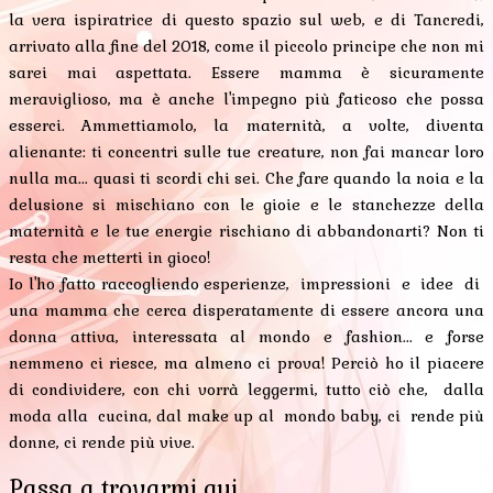
la vera ispiratrice di questo spazio sul web, e di Tancredi,
arrivato alla fine del 2018, come il piccolo principe che non mi
sarei mai aspettata. Essere mamma è sicuramente
meraviglioso, ma è anche l'impegno più faticoso che possa
esserci. Ammettiamolo, la maternità, a volte, diventa
alienante: ti concentri sulle tue creature, non fai mancar loro
nulla ma... quasi ti scordi chi sei. Che fare quando la noia e la
delusione si mischiano con le gioie e le stanchezze della
maternità e le tue energie rischiano di abbandonarti? Non ti
resta che metterti in gioco!
Io l'ho fatto raccogliendo esperienze, impressioni e idee di
una mamma che cerca disperatamente di essere ancora una
donna attiva, interessata al mondo e fashion... e forse
nemmeno ci riesce, ma almeno ci prova! Perciò ho il piacere
di condividere, con chi vorrà leggermi, tutto ciò che, dalla
moda alla cucina, dal make up al mondo baby, ci rende più
donne, ci rende più vive.
Passa a trovarmi qui