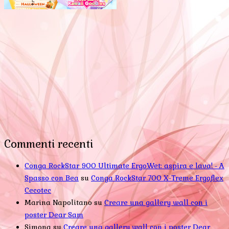
Commenti recenti
Conga RockStar 900 Ultimate ErgoWet: aspira e lava! - A
Spasso con Bea
su
Conga RockStar 700 X-Treme Ergoflex
Cecotec
Marina Napolitano
su
Creare una gallery wall con i
poster Dear Sam
Simona
su
Creare una gallery wall con i poster Dear