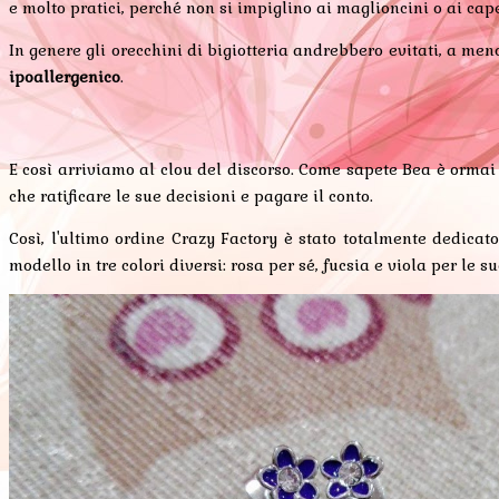
e molto pratici, perché non si impiglino ai maglioncini o ai cape
In genere gli orecchini di bigiotteria andrebbero evitati, a meno
ipoallergenico
.
E così arriviamo al clou del discorso. Come sapete Bea è orm
che ratificare le sue decisioni e pagare il conto.
Così, l'ultimo ordine Crazy Factory è stato totalmente dedicat
modello in tre colori diversi: rosa per sé, fucsia e viola per le 