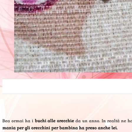
0
0
0
0
0
Bea ormai ha i
buchi alle orecchie
da un anno. In realtà ne ha 
mania per gli orecchini per bambina ha preso anche lei.