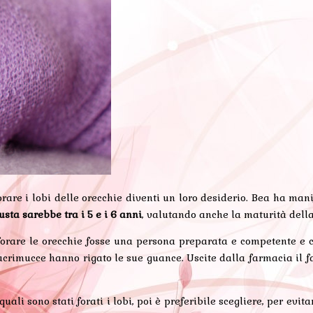
rare i lobi delle orecchie diventi un loro desiderio. Bea ha ma
iusta sarebbe tra i 5 e i 6 anni
, valutando anche la maturità dell
 forare le orecchie fosse una persona preparata e competente e 
acrimucce hanno rigato le sue guance. Uscite dalla farmacia il fa
quali sono stati forati i lobi, poi è preferibile scegliere, per evi