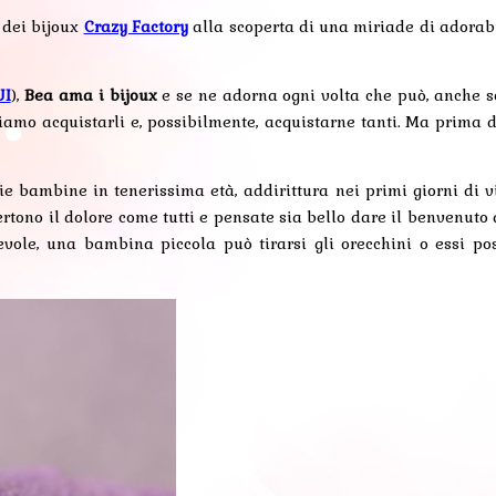
 dei bijoux
Crazy Factory
alla scoperta di una miriade di adorab
UI
),
Bea ama i bijoux
e se ne adorna ogni volta che può, anche so
eriamo acquistarli e, possibilmente, acquistarne tanti. Ma prima d
e bambine in tenerissima età, addirittura nei primi giorni di vi
ertono il dolore come tutti e pensate sia bello dare il benvenuto 
apevole, una bambina piccola può tirarsi gli orecchini o essi p