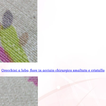
Orecchini a lobo, fiore in acciaio chirurgico smaltato e cristallo