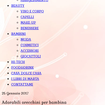
BEAUTY
VISO E CORPO
CAPELLI
MAKE-UP
BENESSERE
BAMBINI
MODA
COSMETICI
ACCESSORI
GIOCATTOLI
HI-TECH
FOOD&DRINK
CASA DOLCE CASA
I LIBRI DI MARTA
CONTATTAMI
25 Gennaio 2017
Adorabili orecchini per bambina