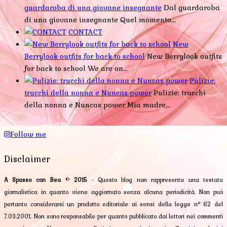
guardaroba di una giovane insegnante
Dal guardaroba
di una giovane insegnante Quel momento...
CONTACT
New
Berrylook outfits for back to school
New Berrylook outfits
for back to school We are on...
Pulizie:
trucchi della nonna e Nuncas power
Pulizie: trucchi
della nonna e Nuncas power Mia madre...
Follow me
Disclaimer
A Spasso con Bea
©
2015
- Questo blog non rappresenta una testata
giornalistica in quanto viene aggiornato senza alcuna periodicità. Non può
pertanto considerarsi un prodotto editoriale ai sensi della legge n° 62 del
7.03.2001. Non sono responsabile per quanto pubblicato dai lettori nei commenti