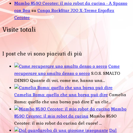
Mambo 8590 Cecotec: il mio robot da cucina - A Spasso
con Bea
su
Conga RockStar 700 X-Treme Ergoflex
Cecotec
Visite totali
I post che vi sono piaciuti di più
Come
recuperare uno smalto denso o secco
S.O.S. SMALTO
DENSO Quante di voi, come me, hanno una...
Camelia Roma: quello che una borsa può dire
Camelia
Roma: quello che una borsa può dire E' un clic...
Mambo
8590 Cecotec: il mio robot da cucina
Mambo 8590
Cecotec: il mio robot da cucina del cuore! ...
Dal