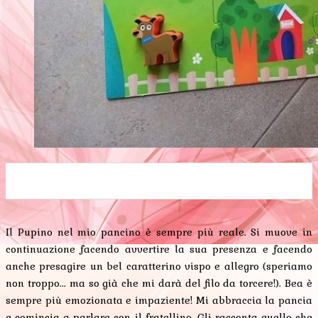
0
0
0
0
0
Il Pupino nel mio pancino è sempre più reale. Si muove in
continuazione facendo avvertire la sua presenza e facendo
anche presagire un bel caratterino vispo e allegro (speriamo
non troppo... ma so già che mi darà del filo da torcere!). Bea è
sempre più emozionata e impaziente! Mi abbraccia la pancia
e comincia a parlare con il fratellino. Gli racconta quello che