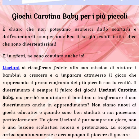
Giochi Carotina Baby per i più piccoli
È chiaro che non potevamo esimerci dallo scartarli e
dall'esaminarli uno per uno: Bea li ha già testati tutti e dice
che sono divertentissimi!
E, in effetti, ne sono convinta anche io!
Lisciani
si riconferma fedele alla sua mission di aiutare i
bambini a crescere e a imparare attraverso il gioco che
rappresenta il primo confronto dei più piccoli con la realtà. Il
divertimento è sempre il fulcro dei giochi
Lisciani Carotina
Baby
, ma perché non aiutare il bambino a trasformare il suo
divertimento anche in apprendimento? Non siamo nuovi ai
giochi educativi e quando sono ben studiati a noi piacciono
particolarmente. Un gioco Lisciani è pur sempre un gioco, non
è una lezione scolastica noiosa e pretenziosa. La scoperta
arriva spontaneamente e accompagna il piacere di giocare.