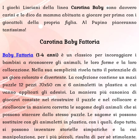
I giochi Lisciani della linea
Carotina Baby
sono davvero
carini e lo dico da mamma abituata a giocare per prima con i
giocattoli della propria figlia. Al Pupino piaceranno
tantissimo!
Carotina Baby Fattoria
Baby Fattoria
(1-4 anni)
è un classico per incoraggiare i
bambini a riconoscere gli animali, le loro forme e la loro
collocazione. Nella sua semplicità rivela tutto il potenziale di
un gioco colorato e divertente. La confezione contiene un maxi
puzzle 12 pezzi 70x50 cm e 6 animaletti in plastica a cui
vanno applicati gli adesivi. La maniera più canonica di
giocarvi consiste nel ricostruire il puzzle e nel collocare e
ricollocare in maniera corretta le sagome degli animali che si
possono staccare dallo stesso puzzle. Le sagome si possono
sostituire con gli animaletti in plastica, con i quali, dopo tutto,
si possono inventare storielle simpatiche e la cui
manipolazione, per i più piccoli, risulta di per sé stimolante.