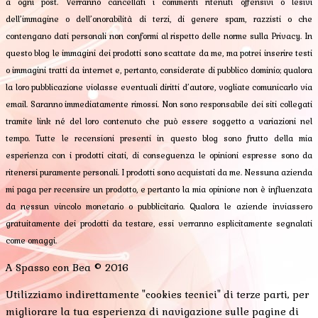
a ogni post. Verranno cancellati i commenti ritenuti offensivi o lesivi
dell’immagine o dell’onorabilità di terzi, di genere spam, razzisti o che
contengano dati personali non conformi al rispetto delle norme sulla Privacy. In
questo blog le immagini dei prodotti sono scattate da me, ma potrei inserire testi
o immagini tratti da internet e, pertanto, considerate di pubblico dominio; qualora
la loro pubblicazione violasse eventuali diritti d’autore, vogliate comunicarlo via
email. Saranno immediatamente rimossi. Non sono responsabile dei siti collegati
tramite link né del loro contenuto che può essere soggetto a variazioni nel
tempo. Tutte le recensioni presenti in questo blog sono frutto della mia
esperienza con i prodotti citati, di conseguenza le opinioni espresse sono da
ritenersi puramente personali. I prodotti sono acquistati da me. Nessuna azienda
mi paga per recensire un prodotto, e pertanto la mia opinione non è influenzata
da nessun vincolo monetario o pubblicitario. Qualora le aziende inviassero
gratuitamente dei prodotti da testare, essi verranno esplicitamente segnalati
come omaggi.
A Spasso con Bea © 2016
Utilizziamo indirettamente "cookies tecnici" di terze parti, per
migliorare la tua esperienza di navigazione sulle pagine di