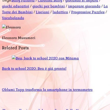
TAGS:
Baby Fattoria
/
Carotina Baby
/
giocando si impara
/
giochi educativi
/
giochi per bambini
/
imparare giocando
/
La
Torre dei Bambini
/
Lisciani
/
ludattica
/
Progressive Puzzles
/
Vocabolando
Eleonora Musumeci
Related Posts
Back to school 2020: Bea è già pronta!
Oblumi Tapp trasforma lo smartphone in termometro