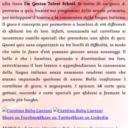
alla linea
I'm Genius Talent School
. Si tratta di un gioco di
percorso a quiz, basato sui programmi della scuola primaria,
per sviluppare il lessico e la conoscenza della lingua italiana.
Il gioco è concepito per permettere a bambini di età differenti
di sfidarsi tra di loro. Infatti, avanzando sul cartellone si
incontrano caselle speciali che prevedono una sfida di quiz.
Questi quiz sono organizzati su tre livelli di difficoltà, in modo
che tutte le fasce d'età possano giocare senza svantaggi. Il
bello è che i bambini, giocando e divertendosi tra loro,
arricchiscono il loro lessico e approfondiscono la conoscenza
della lingua italiana senza nemmeno rendersi conto che
stanno imparando qualcosa di nuovo. Nella confezione: 1
cartellone di gioco, 4 segnaposto, 1 spinner, 48 carte quiz,
gettoni, coccarde e carte speciali per sfidarsi a formare le
parole più lunghe.
Share on Facebook
Share on Twitter
Share on Linkedin