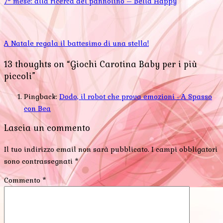
7° mese: alla ricerca del pannolino – Bella Happy
A Natale regala il battesimo di una stella!
13 thoughts on “Giochi Carotina Baby per i più
piccoli”
Pingback:
Dodo, il robot che prova emozioni - A Spasso
con Bea
Lascia un commento
Il tuo indirizzo email non sarà pubblicato.
I campi obbligatori
sono contrassegnati
*
Commento
*