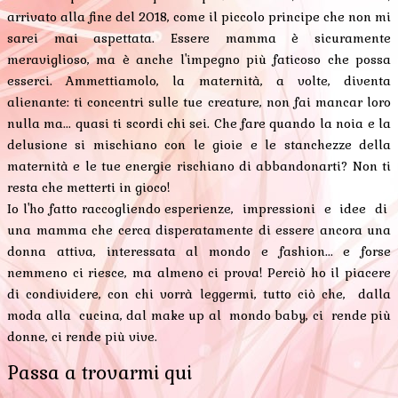
arrivato alla fine del 2018, come il piccolo principe che non mi
sarei mai aspettata. Essere mamma è sicuramente
meraviglioso, ma è anche l'impegno più faticoso che possa
esserci. Ammettiamolo, la maternità, a volte, diventa
alienante: ti concentri sulle tue creature, non fai mancar loro
nulla ma... quasi ti scordi chi sei. Che fare quando la noia e la
delusione si mischiano con le gioie e le stanchezze della
maternità e le tue energie rischiano di abbandonarti? Non ti
resta che metterti in gioco!
Io l'ho fatto raccogliendo esperienze, impressioni e idee di
una mamma che cerca disperatamente di essere ancora una
donna attiva, interessata al mondo e fashion... e forse
nemmeno ci riesce, ma almeno ci prova! Perciò ho il piacere
di condividere, con chi vorrà leggermi, tutto ciò che, dalla
moda alla cucina, dal make up al mondo baby, ci rende più
donne, ci rende più vive.
Passa a trovarmi qui