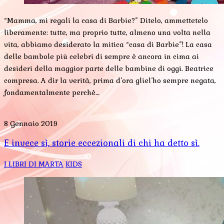
“Mamma, mi regali la casa di Barbie?” Ditelo, ammettetelo
liberamente: tutte, ma proprio tutte, almeno una volta nella
vita, abbiamo desiderato la mitica “casa di Barbie”! La casa
delle bambole più celebri di sempre è ancora in cima ai
desideri della maggior parte delle bambine di oggi. Beatrice
compresa. A dir la verità, prima d’ora gliel’ho sempre negata,
fondamentalmente perché…
8 Gennaio 2019
E invece sì, storie eccezionali di chi ha detto sì.
I LIBRI DI MARTA
KIDS