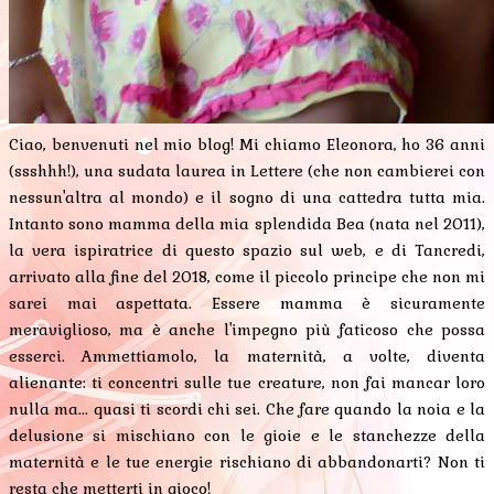
Ciao, benvenuti nel mio blog! Mi chiamo Eleonora, ho 36 anni
(ssshhh!), una sudata laurea in Lettere (che non cambierei con
nessun'altra al mondo) e il sogno di una cattedra tutta mia.
Intanto sono mamma della mia splendida Bea (nata nel 2011),
la vera ispiratrice di questo spazio sul web, e di Tancredi,
arrivato alla fine del 2018, come il piccolo principe che non mi
sarei mai aspettata. Essere mamma è sicuramente
meraviglioso, ma è anche l'impegno più faticoso che possa
esserci. Ammettiamolo, la maternità, a volte, diventa
alienante: ti concentri sulle tue creature, non fai mancar loro
nulla ma... quasi ti scordi chi sei. Che fare quando la noia e la
delusione si mischiano con le gioie e le stanchezze della
maternità e le tue energie rischiano di abbandonarti? Non ti
resta che metterti in gioco!