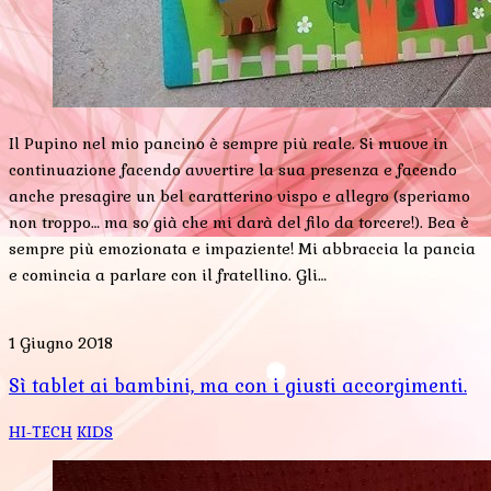
Il Pupino nel mio pancino è sempre più reale. Si muove in
continuazione facendo avvertire la sua presenza e facendo
anche presagire un bel caratterino vispo e allegro (speriamo
non troppo… ma so già che mi darà del filo da torcere!). Bea è
sempre più emozionata e impaziente! Mi abbraccia la pancia
e comincia a parlare con il fratellino. Gli…
1 Giugno 2018
Sì tablet ai bambini, ma con i giusti accorgimenti.
HI-TECH
KIDS