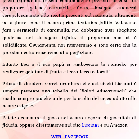
pochi ingredienti freschi comunemente presenti in casa, di
preparare golose caramelle. Certo, bisogna attenersi
scrupolosamente alle ricette presenti sul manuale, altrimenti
va a finire come il nostro primo tentativo fallito. Volevamo
fare i vermicelli di caramella, ma dobbiamo aver sbagliato
qualcosa nel dosaggio: infatti, il preparato non si è
solidificato. Ovviamente, noi ritenteremo e sono certa che la
prossima volta riusciremo alla perfezione.
Intanto Bea e il suo papà si rimboccano le maniche per
realizzare gelatine di frutta e lecca-lecca colorati!
Prima di chiudere, vorrei ricordarvi che sui giochi Lisciani è
sempre presente una tabella dei "Valori educazionali" che
risulta sempre più che utile per la scelta del gioco adatto alle
nostre esigenze.
Potete acquistare il gioco nel vostro negozio di giocattoli di
fiducia, oppure direttamente sul sito
Lisciani
e su Amazon.
WEB
-
FACEBOOK