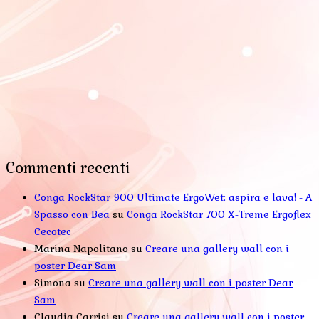
Commenti recenti
Conga RockStar 900 Ultimate ErgoWet: aspira e lava! - A
Spasso con Bea
su
Conga RockStar 700 X-Treme Ergoflex
Cecotec
Marina Napolitano
su
Creare una gallery wall con i
poster Dear Sam
Simona
su
Creare una gallery wall con i poster Dear
Sam
Claudia Carrisi
su
Creare una gallery wall con i poster