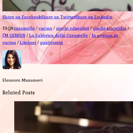
Share on Facebook
Share on Twitter
Share on Linkedin
TAGS:
caramelle
/
cucina
/
giochi educativi
/
giochi scientifici
/
I'M GENIUS
/
La Fabbrica delle Caramelle
/
la scienza in
cucina
/
Lisciani
/
pasticceria
Eleonora Musumeci
Related Posts