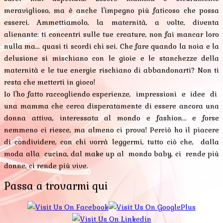
meraviglioso, ma è anche l'impegno più faticoso che possa
esserci. Ammettiamolo, la maternità, a volte, diventa
alienante: ti concentri sulle tue creature, non fai mancar loro
nulla ma... quasi ti scordi chi sei. Che fare quando la noia e la
delusione si mischiano con le gioie e le stanchezze della
maternità e le tue energie rischiano di abbandonarti? Non ti
resta che metterti in gioco!
Io l'ho fatto raccogliendo esperienze, impressioni e idee di
una mamma che cerca disperatamente di essere ancora una
donna attiva, interessata al mondo e fashion... e forse
nemmeno ci riesce, ma almeno ci prova! Perciò ho il piacere
di condividere, con chi vorrà leggermi, tutto ciò che, dalla
moda alla cucina, dal make up al mondo baby, ci rende più
donne, ci rende più vive.
Passa a trovarmi qui