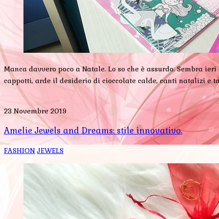
Manca davvero poco a Natale. Lo so che è assurdo. Sembra ieri c
cappotti, arde il desiderio di cioccolate calde, canti natalizi e 
23 Novembre 2019
Amelie Jewels and Dreams: stile innovativo.
FASHION
JEWELS