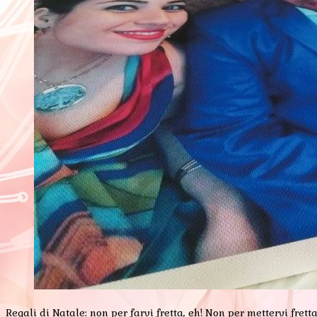
Regali di Natale: non per farvi fretta, eh! Non per mettervi fret