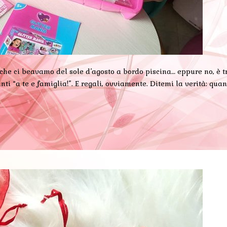
he ci beavamo del sole d’agosto a bordo piscina… eppure no, è tra
tanti “a te e famiglia!”. E regali, ovviamente. Ditemi la verità: qu