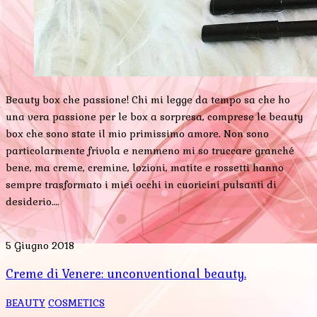
Beauty box che passione! Chi mi legge da tempo sa che ho
una vera passione per le box a sorpresa, comprese le beauty
box che sono state il mio primissimo amore. Non sono
particolarmente frivola e nemmeno mi so truccare granché
bene, ma creme, cremine, lozioni, matite e rossetti hanno
sempre trasformato i miei occhi in cuoricini pulsanti di
desiderio….
5 Giugno 2018
Creme di Venere: unconventional beauty.
BEAUTY
COSMETICS