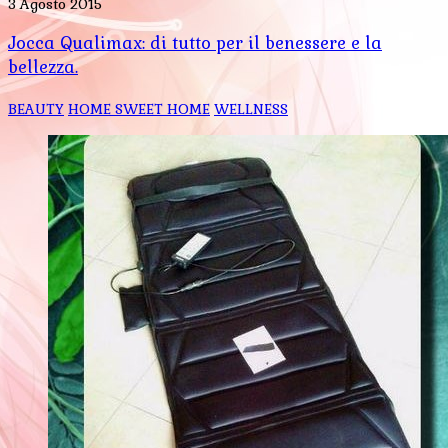
3 Agosto 2015
Jocca Qualimax: di tutto per il benessere e la
bellezza.
BEAUTY
HOME SWEET HOME
WELLNESS