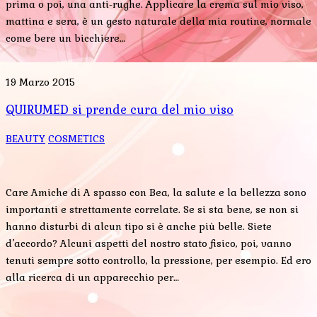
prima o poi, una anti-rughe. Applicare la crema sul mio viso,
mattina e sera, è un gesto naturale della mia routine, normale
come bere un bicchiere…
19 Marzo 2015
QUIRUMED si prende cura del mio viso
BEAUTY
COSMETICS
Care Amiche di A spasso con Bea, la salute e la bellezza sono
importanti e strettamente correlate. Se si sta bene, se non si
hanno disturbi di alcun tipo si è anche più belle. Siete
d’accordo? Alcuni aspetti del nostro stato fisico, poi, vanno
tenuti sempre sotto controllo, la pressione, per esempio. Ed ero
alla ricerca di un apparecchio per…