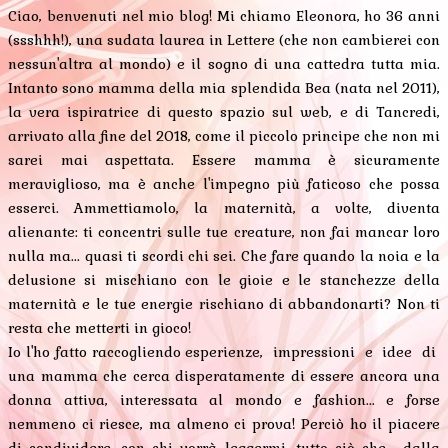
Ciao, benvenuti nel mio blog! Mi chiamo Eleonora, ho 36 anni
(ssshhh!), una sudata laurea in Lettere (che non cambierei con
nessun'altra al mondo) e il sogno di una cattedra tutta mia.
Intanto sono mamma della mia splendida Bea (nata nel 2011),
la vera ispiratrice di questo spazio sul web, e di Tancredi,
arrivato alla fine del 2018, come il piccolo principe che non mi
sarei mai aspettata. Essere mamma è sicuramente
meraviglioso, ma è anche l'impegno più faticoso che possa
esserci. Ammettiamolo, la maternità, a volte, diventa
alienante: ti concentri sulle tue creature, non fai mancar loro
nulla ma... quasi ti scordi chi sei. Che fare quando la noia e la
delusione si mischiano con le gioie e le stanchezze della
maternità e le tue energie rischiano di abbandonarti? Non ti
resta che metterti in gioco!
Io l'ho fatto raccogliendo esperienze, impressioni e idee di
una mamma che cerca disperatamente di essere ancora una
donna attiva, interessata al mondo e fashion... e forse
nemmeno ci riesce, ma almeno ci prova! Perciò ho il piacere