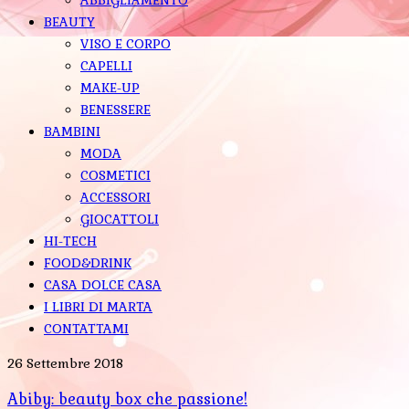
BEAUTY
VISO E CORPO
CAPELLI
MAKE-UP
BENESSERE
BAMBINI
MODA
COSMETICI
ACCESSORI
GIOCATTOLI
HI-TECH
FOOD&DRINK
CASA DOLCE CASA
I LIBRI DI MARTA
CONTATTAMI
26 Settembre 2018
Abiby: beauty box che passione!